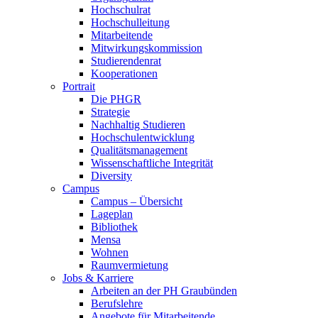
Hochschulrat
Hochschulleitung
Mitarbeitende
Mitwirkungskommission
Studierendenrat
Kooperationen
Portrait
Die PHGR
Strategie
Nachhaltig Studieren
Hochschulentwicklung
Qualitätsmanagement
Wissenschaftliche Integrität
Diversity
Campus
Campus – Übersicht
Lageplan
Bibliothek
Mensa
Wohnen
Raumvermietung
Jobs & Karriere
Arbeiten an der PH Graubünden
Berufslehre
Angebote für Mitarbeitende