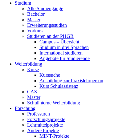
Studium
Alle Studiengänge
Bachelor
Master
Erweiterungsstudien
Vorkurs
Studieren an der PHGR
Campus – Übersicht
Studium in drei Sprachen
International studieren
Angebote für Studierende
Weiterbildung
Kurse
Kurssuche
Ausbildung zur Praxislehrperson
Kurs Schulassistenz
CAS
Master
Schulinterne Weiterbildung
Forschung
Professuren
Forschungsprojekte
Lehrmittelprojekte
Andere Projekte
MINT-Projekte