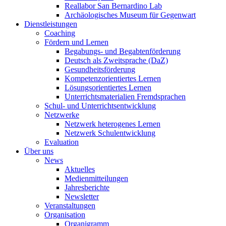
Reallabor San Bernardino Lab
Archäologisches Museum für Gegenwart
Dienstleistungen
Coaching
Fördern und Lernen
Begabungs- und Begabtenförderung
Deutsch als Zweitsprache (DaZ)
Gesundheitsförderung
Kompetenzorientiertes Lernen
Lösungsorientiertes Lernen
Unterrichtsmaterialien Fremdsprachen
Schul- und Unterrichtsentwicklung
Netzwerke
Netzwerk heterogenes Lernen
Netzwerk Schulentwicklung
Evaluation
Über uns
News
Aktuelles
Medienmitteilungen
Jahresberichte
Newsletter
Veranstaltungen
Organisation
Organigramm