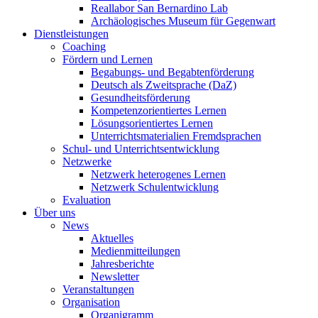
Reallabor San Bernardino Lab
Archäologisches Museum für Gegenwart
Dienstleistungen
Coaching
Fördern und Lernen
Begabungs- und Begabtenförderung
Deutsch als Zweitsprache (DaZ)
Gesundheitsförderung
Kompetenzorientiertes Lernen
Lösungsorientiertes Lernen
Unterrichtsmaterialien Fremdsprachen
Schul- und Unterrichtsentwicklung
Netzwerke
Netzwerk heterogenes Lernen
Netzwerk Schulentwicklung
Evaluation
Über uns
News
Aktuelles
Medienmitteilungen
Jahresberichte
Newsletter
Veranstaltungen
Organisation
Organigramm