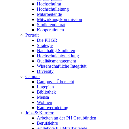
Hochschulrat
Hochschulleitung
Mitarbeitende
Mitwirkungskommission
Studierendenrat
Kooperationen
Portrait
Die PHGR
Strategie
Nachhaltig Studieren
Hochschulentwicklung
Qualitätsmanagement
Wissenschaftliche Integrität
Diversity
Campus
Campus – Übersicht
Lageplan
Bibliothek
Mensa
Wohnen
Raumvermietung
Jobs & Karriere
Arbeiten an der PH Graubünden
Berufslehre
Angebote für Mitarbeitende