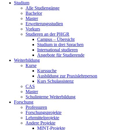
Studium
Alle Studiengänge
Bachelor
Master
Erweiterungsstudien
Vorkurs
Studieren an der PHGR
Campus – Übersicht
Studium in drei Sprachen
International studieren
Angebote für Studierende
Weiterbildung
Kurse
Kurssuche
Ausbildung zur Praxislehrperson
Kurs Schulassistenz
CAS
Master
Schulinterne Weiterbildung
Forschung
Professuren
Forschungsprojekte
Lehrmittelprojekte
Andere Projekte
MINT-Projekte