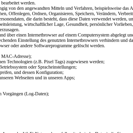
 bearbeitet werden.
ig von den angewandten Mitteln und Verfahren, beispielsweise das A
hen, Offenlegen, Ordnen, Organisieren, Speichern, Verändern, Verbre
rsonendaten, die darin besteht, dass diese Daten verwendet werden, um
sleistung, wirtschaftlicher Lage, Gesundheit, persönlicher Vorlieben, 
herzusagen.
 und über einen Internetbrowser auf einem Computersystem abgelegt un
sprechenden Einstellung des genutzten Internetbrowsers verhindern und
browser oder andere Softwareprogramme gelöscht werden.
B. MAC-Adresse);
en Technologien (z.B. Pixel Tags) zugewiesen werden;
Betriebssystem oder Spracheinstellungen;
eifen, und dessen Konfiguration;
unseren Webseiten und in unseren Apps;
en Vorgängen (Log-Daten);