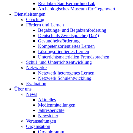
Reallabor San Bernardino Lab
Archäologisches Museum für Gegenwart
Dienstleistungen
Coaching
Fördern und Lernen
Begabungs- und Begabtenförderung
Deutsch als Zweitsprache (DaZ)
Gesundheitsförderung
Kompetenzorientiertes Lernen
Lösungsorientiertes Lernen
Unterrichtsmaterialien Fremdsprachen
Schul- und Unterrichtsentwicklung
Netzwerke
Netzwerk heterogenes Lernen
Netzwerk Schulentwicklung
Evaluation
Über uns
News
Aktuelles
Medienmitteilungen
Jahresberichte
Newsletter
Veranstaltungen
Organisation
Organigramm