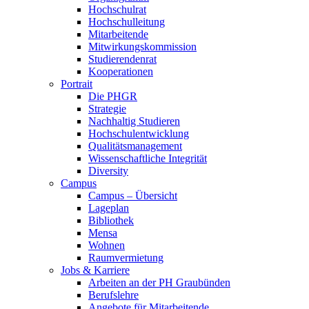
Hochschulrat
Hochschulleitung
Mitarbeitende
Mitwirkungskommission
Studierendenrat
Kooperationen
Portrait
Die PHGR
Strategie
Nachhaltig Studieren
Hochschulentwicklung
Qualitätsmanagement
Wissenschaftliche Integrität
Diversity
Campus
Campus – Übersicht
Lageplan
Bibliothek
Mensa
Wohnen
Raumvermietung
Jobs & Karriere
Arbeiten an der PH Graubünden
Berufslehre
Angebote für Mitarbeitende