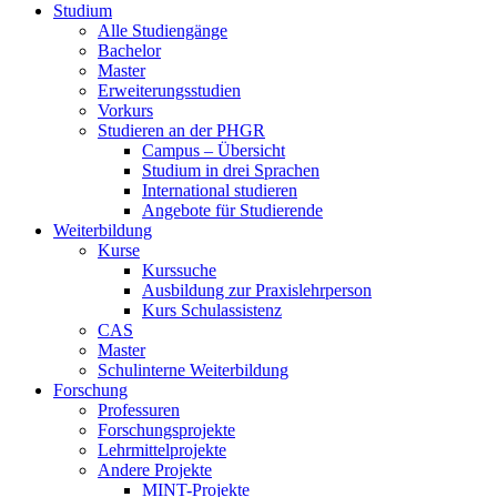
Studium
Alle Studiengänge
Bachelor
Master
Erweiterungsstudien
Vorkurs
Studieren an der PHGR
Campus – Übersicht
Studium in drei Sprachen
International studieren
Angebote für Studierende
Weiterbildung
Kurse
Kurssuche
Ausbildung zur Praxislehrperson
Kurs Schulassistenz
CAS
Master
Schulinterne Weiterbildung
Forschung
Professuren
Forschungsprojekte
Lehrmittelprojekte
Andere Projekte
MINT-Projekte