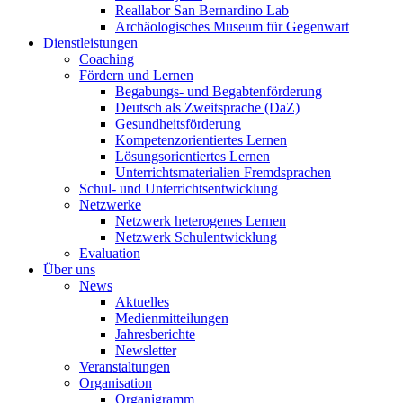
Reallabor San Bernardino Lab
Archäologisches Museum für Gegenwart
Dienstleistungen
Coaching
Fördern und Lernen
Begabungs- und Begabtenförderung
Deutsch als Zweitsprache (DaZ)
Gesundheitsförderung
Kompetenzorientiertes Lernen
Lösungsorientiertes Lernen
Unterrichtsmaterialien Fremdsprachen
Schul- und Unterrichtsentwicklung
Netzwerke
Netzwerk heterogenes Lernen
Netzwerk Schulentwicklung
Evaluation
Über uns
News
Aktuelles
Medienmitteilungen
Jahresberichte
Newsletter
Veranstaltungen
Organisation
Organigramm