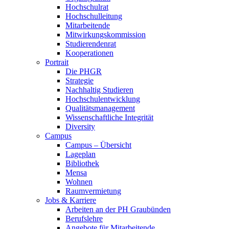
Hochschulrat
Hochschulleitung
Mitarbeitende
Mitwirkungskommission
Studierendenrat
Kooperationen
Portrait
Die PHGR
Strategie
Nachhaltig Studieren
Hochschulentwicklung
Qualitätsmanagement
Wissenschaftliche Integrität
Diversity
Campus
Campus – Übersicht
Lageplan
Bibliothek
Mensa
Wohnen
Raumvermietung
Jobs & Karriere
Arbeiten an der PH Graubünden
Berufslehre
Angebote für Mitarbeitende