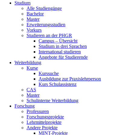
Studium
Alle Studiengänge
Bachelor
Master
Erweiterungsstudien
Vorkurs
Studieren an der PHGR
Campus – Übersicht
Studium in drei Sprachen
International studieren
Angebote für Studierende
Weiterbildung
Kurse
Kurssuche
Ausbildung zur Praxislehrperson
Kurs Schulassistenz
CAS
Master
Schulinterne Weiterbildung
Forschung
Professuren
Forschungsprojekte
Lehrmittelprojekte
Andere Projekte
MINT-Projekte