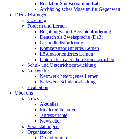
Reallabor San Bernardino Lab
Archäologisches Museum für Gegenwart
Dienstleistungen
Coaching
Fördern und Lernen
Begabungs- und Begabtenförderung
Deutsch als Zweitsprache (DaZ)
Gesundheitsförderung
Kompetenzorientiertes Lernen
Lösungsorientiertes Lernen
Unterrichtsmaterialien Fremdsprachen
Schul- und Unterrichtsentwicklung
Netzwerke
Netzwerk heterogenes Lernen
Netzwerk Schulentwicklung
Evaluation
Über uns
News
Aktuelles
Medienmitteilungen
Jahresberichte
Newsletter
Veranstaltungen
Organisation
Organigramm