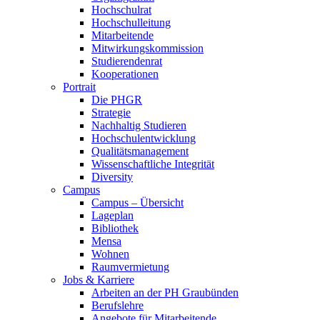
Hochschulrat
Hochschulleitung
Mitarbeitende
Mitwirkungskommission
Studierendenrat
Kooperationen
Portrait
Die PHGR
Strategie
Nachhaltig Studieren
Hochschulentwicklung
Qualitätsmanagement
Wissenschaftliche Integrität
Diversity
Campus
Campus – Übersicht
Lageplan
Bibliothek
Mensa
Wohnen
Raumvermietung
Jobs & Karriere
Arbeiten an der PH Graubünden
Berufslehre
Angebote für Mitarbeitende