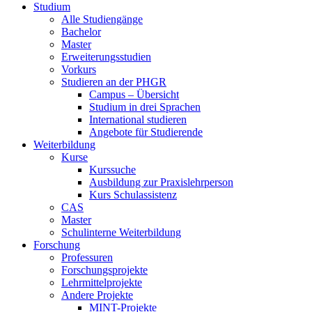
Studium
Alle Studiengänge
Bachelor
Master
Erweiterungsstudien
Vorkurs
Studieren an der PHGR
Campus – Übersicht
Studium in drei Sprachen
International studieren
Angebote für Studierende
Weiterbildung
Kurse
Kurssuche
Ausbildung zur Praxislehrperson
Kurs Schulassistenz
CAS
Master
Schulinterne Weiterbildung
Forschung
Professuren
Forschungsprojekte
Lehrmittelprojekte
Andere Projekte
MINT-Projekte