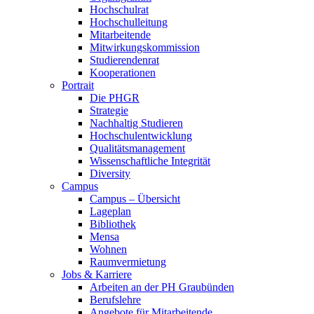
Hochschulrat
Hochschulleitung
Mitarbeitende
Mitwirkungskommission
Studierendenrat
Kooperationen
Portrait
Die PHGR
Strategie
Nachhaltig Studieren
Hochschulentwicklung
Qualitätsmanagement
Wissenschaftliche Integrität
Diversity
Campus
Campus – Übersicht
Lageplan
Bibliothek
Mensa
Wohnen
Raumvermietung
Jobs & Karriere
Arbeiten an der PH Graubünden
Berufslehre
Angebote für Mitarbeitende