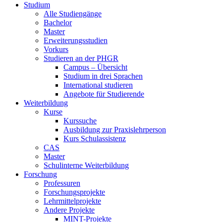
Studium
Alle Studiengänge
Bachelor
Master
Erweiterungsstudien
Vorkurs
Studieren an der PHGR
Campus – Übersicht
Studium in drei Sprachen
International studieren
Angebote für Studierende
Weiterbildung
Kurse
Kurssuche
Ausbildung zur Praxislehrperson
Kurs Schulassistenz
CAS
Master
Schulinterne Weiterbildung
Forschung
Professuren
Forschungsprojekte
Lehrmittelprojekte
Andere Projekte
MINT-Projekte