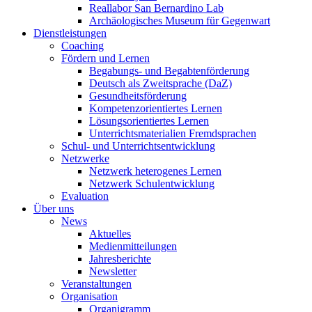
Reallabor San Bernardino Lab
Archäologisches Museum für Gegenwart
Dienstleistungen
Coaching
Fördern und Lernen
Begabungs- und Begabtenförderung
Deutsch als Zweitsprache (DaZ)
Gesundheitsförderung
Kompetenzorientiertes Lernen
Lösungsorientiertes Lernen
Unterrichtsmaterialien Fremdsprachen
Schul- und Unterrichtsentwicklung
Netzwerke
Netzwerk heterogenes Lernen
Netzwerk Schulentwicklung
Evaluation
Über uns
News
Aktuelles
Medienmitteilungen
Jahresberichte
Newsletter
Veranstaltungen
Organisation
Organigramm