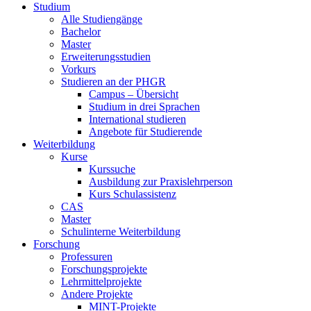
Studium
Alle Studiengänge
Bachelor
Master
Erweiterungsstudien
Vorkurs
Studieren an der PHGR
Campus – Übersicht
Studium in drei Sprachen
International studieren
Angebote für Studierende
Weiterbildung
Kurse
Kurssuche
Ausbildung zur Praxislehrperson
Kurs Schulassistenz
CAS
Master
Schulinterne Weiterbildung
Forschung
Professuren
Forschungsprojekte
Lehrmittelprojekte
Andere Projekte
MINT-Projekte