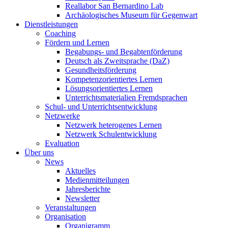
Reallabor San Bernardino Lab
Archäologisches Museum für Gegenwart
Dienstleistungen
Coaching
Fördern und Lernen
Begabungs- und Begabtenförderung
Deutsch als Zweitsprache (DaZ)
Gesundheitsförderung
Kompetenzorientiertes Lernen
Lösungsorientiertes Lernen
Unterrichtsmaterialien Fremdsprachen
Schul- und Unterrichtsentwicklung
Netzwerke
Netzwerk heterogenes Lernen
Netzwerk Schulentwicklung
Evaluation
Über uns
News
Aktuelles
Medienmitteilungen
Jahresberichte
Newsletter
Veranstaltungen
Organisation
Organigramm