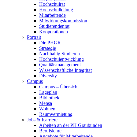
Hochschulrat
Hochschulleitung
Mitarbeitende
Mitwirkungskommission
Studierendenrat
Kooperationen
Portrait
Die PHGR
Strategie
Nachhaltig Studieren
Hochschulentwicklung
Qualitätsmanagement
Wissenschaftliche Integrität
Diversity
Campus
Campus – Übersicht
Lageplan
Bibliothek
Mensa
Wohnen
Raumvermietung
Jobs & Karriere
Arbeiten an der PH Graubünden
Berufslehre
Angebote für Mitarbeitende