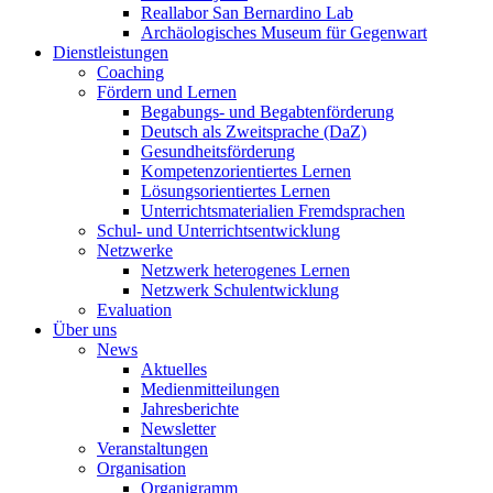
Reallabor San Bernardino Lab
Archäologisches Museum für Gegenwart
Dienstleistungen
Coaching
Fördern und Lernen
Begabungs- und Begabtenförderung
Deutsch als Zweitsprache (DaZ)
Gesundheitsförderung
Kompetenzorientiertes Lernen
Lösungsorientiertes Lernen
Unterrichtsmaterialien Fremdsprachen
Schul- und Unterrichtsentwicklung
Netzwerke
Netzwerk heterogenes Lernen
Netzwerk Schulentwicklung
Evaluation
Über uns
News
Aktuelles
Medienmitteilungen
Jahresberichte
Newsletter
Veranstaltungen
Organisation
Organigramm