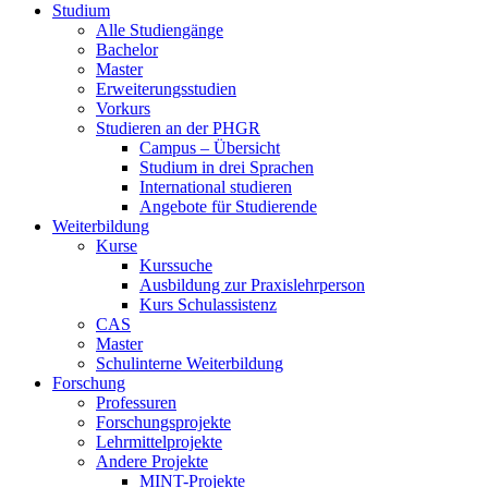
Studium
Alle Studiengänge
Bachelor
Master
Erweiterungsstudien
Vorkurs
Studieren an der PHGR
Campus – Übersicht
Studium in drei Sprachen
International studieren
Angebote für Studierende
Weiterbildung
Kurse
Kurssuche
Ausbildung zur Praxislehrperson
Kurs Schulassistenz
CAS
Master
Schulinterne Weiterbildung
Forschung
Professuren
Forschungsprojekte
Lehrmittelprojekte
Andere Projekte
MINT-Projekte