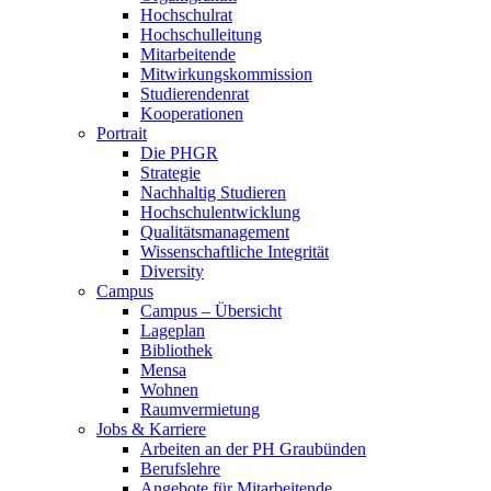
Hochschulrat
Hochschulleitung
Mitarbeitende
Mitwirkungskommission
Studierendenrat
Kooperationen
Portrait
Die PHGR
Strategie
Nachhaltig Studieren
Hochschulentwicklung
Qualitätsmanagement
Wissenschaftliche Integrität
Diversity
Campus
Campus – Übersicht
Lageplan
Bibliothek
Mensa
Wohnen
Raumvermietung
Jobs & Karriere
Arbeiten an der PH Graubünden
Berufslehre
Angebote für Mitarbeitende