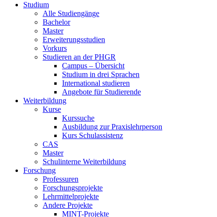
Studium
Alle Studiengänge
Bachelor
Master
Erweiterungsstudien
Vorkurs
Studieren an der PHGR
Campus – Übersicht
Studium in drei Sprachen
International studieren
Angebote für Studierende
Weiterbildung
Kurse
Kurssuche
Ausbildung zur Praxislehrperson
Kurs Schulassistenz
CAS
Master
Schulinterne Weiterbildung
Forschung
Professuren
Forschungsprojekte
Lehrmittelprojekte
Andere Projekte
MINT-Projekte