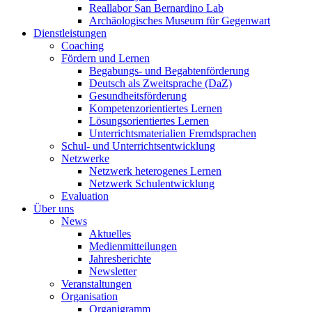
Reallabor San Bernardino Lab
Archäologisches Museum für Gegenwart
Dienstleistungen
Coaching
Fördern und Lernen
Begabungs- und Begabtenförderung
Deutsch als Zweitsprache (DaZ)
Gesundheitsförderung
Kompetenzorientiertes Lernen
Lösungsorientiertes Lernen
Unterrichtsmaterialien Fremdsprachen
Schul- und Unterrichtsentwicklung
Netzwerke
Netzwerk heterogenes Lernen
Netzwerk Schulentwicklung
Evaluation
Über uns
News
Aktuelles
Medienmitteilungen
Jahresberichte
Newsletter
Veranstaltungen
Organisation
Organigramm