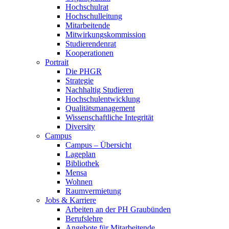
Hochschulrat
Hochschulleitung
Mitarbeitende
Mitwirkungskommission
Studierendenrat
Kooperationen
Portrait
Die PHGR
Strategie
Nachhaltig Studieren
Hochschulentwicklung
Qualitätsmanagement
Wissenschaftliche Integrität
Diversity
Campus
Campus – Übersicht
Lageplan
Bibliothek
Mensa
Wohnen
Raumvermietung
Jobs & Karriere
Arbeiten an der PH Graubünden
Berufslehre
Angebote für Mitarbeitende