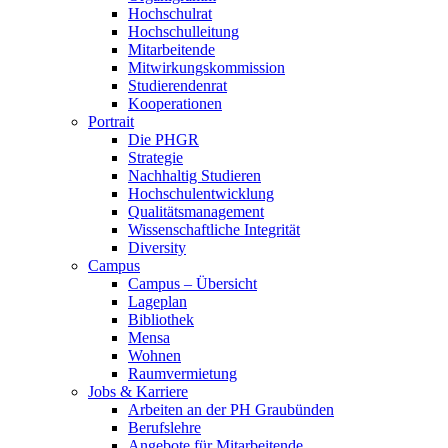
Hochschulrat
Hochschulleitung
Mitarbeitende
Mitwirkungskommission
Studierendenrat
Kooperationen
Portrait
Die PHGR
Strategie
Nachhaltig Studieren
Hochschulentwicklung
Qualitätsmanagement
Wissenschaftliche Integrität
Diversity
Campus
Campus – Übersicht
Lageplan
Bibliothek
Mensa
Wohnen
Raumvermietung
Jobs & Karriere
Arbeiten an der PH Graubünden
Berufslehre
Angebote für Mitarbeitende