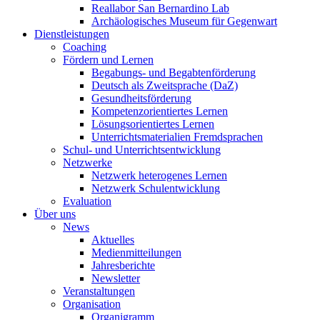
Reallabor San Bernardino Lab
Archäologisches Museum für Gegenwart
Dienstleistungen
Coaching
Fördern und Lernen
Begabungs- und Begabtenförderung
Deutsch als Zweitsprache (DaZ)
Gesundheitsförderung
Kompetenzorientiertes Lernen
Lösungsorientiertes Lernen
Unterrichtsmaterialien Fremdsprachen
Schul- und Unterrichtsentwicklung
Netzwerke
Netzwerk heterogenes Lernen
Netzwerk Schulentwicklung
Evaluation
Über uns
News
Aktuelles
Medienmitteilungen
Jahresberichte
Newsletter
Veranstaltungen
Organisation
Organigramm