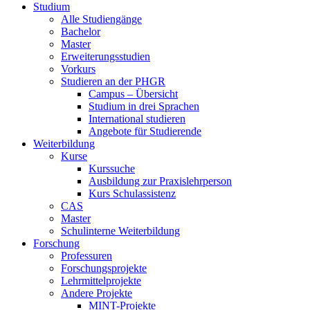
Studium
Alle Studiengänge
Bachelor
Master
Erweiterungsstudien
Vorkurs
Studieren an der PHGR
Campus – Übersicht
Studium in drei Sprachen
International studieren
Angebote für Studierende
Weiterbildung
Kurse
Kurssuche
Ausbildung zur Praxislehrperson
Kurs Schulassistenz
CAS
Master
Schulinterne Weiterbildung
Forschung
Professuren
Forschungsprojekte
Lehrmittelprojekte
Andere Projekte
MINT-Projekte