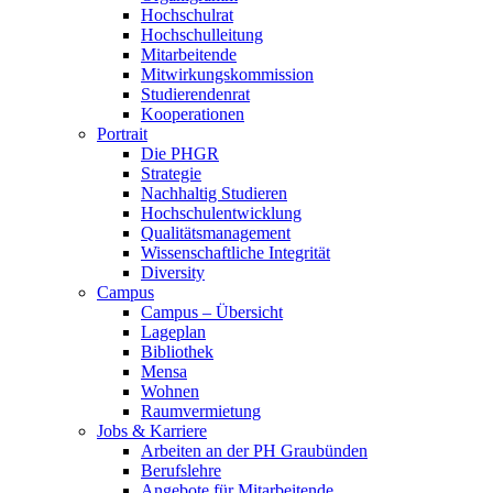
Hochschulrat
Hochschulleitung
Mitarbeitende
Mitwirkungskommission
Studierendenrat
Kooperationen
Portrait
Die PHGR
Strategie
Nachhaltig Studieren
Hochschulentwicklung
Qualitätsmanagement
Wissenschaftliche Integrität
Diversity
Campus
Campus – Übersicht
Lageplan
Bibliothek
Mensa
Wohnen
Raumvermietung
Jobs & Karriere
Arbeiten an der PH Graubünden
Berufslehre
Angebote für Mitarbeitende