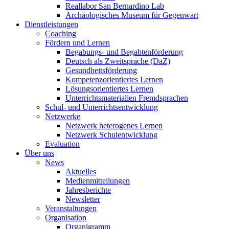
Reallabor San Bernardino Lab
Archäologisches Museum für Gegenwart
Dienstleistungen
Coaching
Fördern und Lernen
Begabungs- und Begabtenförderung
Deutsch als Zweitsprache (DaZ)
Gesundheitsförderung
Kompetenzorientiertes Lernen
Lösungsorientiertes Lernen
Unterrichtsmaterialien Fremdsprachen
Schul- und Unterrichtsentwicklung
Netzwerke
Netzwerk heterogenes Lernen
Netzwerk Schulentwicklung
Evaluation
Über uns
News
Aktuelles
Medienmitteilungen
Jahresberichte
Newsletter
Veranstaltungen
Organisation
Organigramm