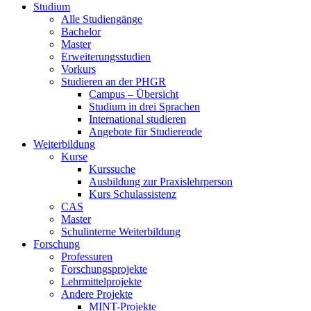
Studium
Alle Studiengänge
Bachelor
Master
Erweiterungsstudien
Vorkurs
Studieren an der PHGR
Campus – Übersicht
Studium in drei Sprachen
International studieren
Angebote für Studierende
Weiterbildung
Kurse
Kurssuche
Ausbildung zur Praxislehrperson
Kurs Schulassistenz
CAS
Master
Schulinterne Weiterbildung
Forschung
Professuren
Forschungsprojekte
Lehrmittelprojekte
Andere Projekte
MINT-Projekte