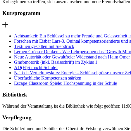
Kolleg:innen zu treffen, sich auszutauschen und neue Freundschaften
Kursprogramm
Achtsamkeit: Ein Schlüssel zu mehr Freude und Gelassenheit i
Forschen mit Eisbär Lars-3. Quintal kompetenzorientierte und s
Textilien gestalten mit Siebdruck
Lernen Grösser Denken - Wie Lehrpersonen das “Growth Minds
Neue Autorität oder Gewaltfreier Widerstand nach Haim Omer
Grafomotorik (inkl. Basisschrift) im Zyklus 1
AD(H)S macht Schule!
NaTech Vertiefungskurs: Energie – Schlüsselgrösse unserer Zei
Überfachliche Kompetenzen stärken
Escape-Classroom-Spiele: Hochspannung in der Schule
Bibliothek
Während der Veranstaltung ist die Bibliothek wie folgt geöffnet: 11:0
Verpflegung
Die Schülerinnen und Schüler der Oberstufe Felsberg verwöhnen Sie 