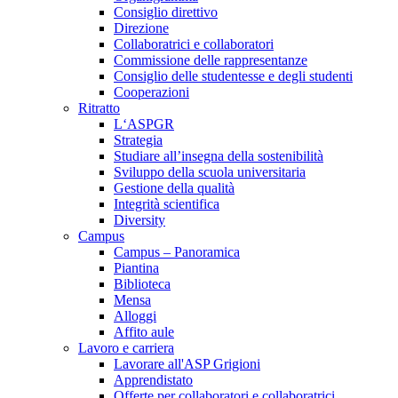
Consiglio direttivo
Direzione
Collaboratrici e collaboratori
Commissione delle rappresentanze
Consiglio delle studentesse e degli studenti
Cooperazioni
Ritratto
L‘ASPGR
Strategia
Studiare all’insegna della sostenibilità
Sviluppo della scuola universitaria
Gestione della qualità
Integrità scientifica
Diversity
Campus
Campus – Panoramica
Piantina
Biblioteca
Mensa
Alloggi
Affito aule
Lavoro e carriera
Lavorare all'ASP Grigioni
Apprendistato
Offerte per collaboratori e collaboratrici