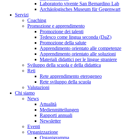
Laboratorio vivente San Bernardino Lab
Archäologisches Museum für Gegenwart
Servizi
Coaching
Promozione e apprendimento
Promozione dei talenti
Tedesco come lingua seconda (DaZ)
Promozione della salute
Apprendimento orientato alle competenze
Apprendimento orientato alle soluzioni
Materiali didattici per le lingue straniere
Sviluppo della scuola e della didattica
Reti
Rete apprendimento eterogeneo
Rete sviluppo della scuola
Valutazioni
Chi siamo
News
Attualità
Medienmitteilungen
Rapporti annuali
Newsletter
Eventi
Organizzazione
Organigramma