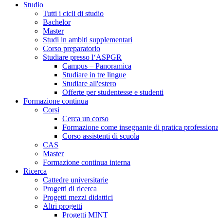
Studio
Tutti i cicli di studio
Bachelor
Master
Studi in ambiti supplementari
Corso preparatorio
Studiare presso l‘ASPGR
Campus – Panoramica
Studiare in tre lingue
Studiare all'estero
Offerte per studentesse e studenti
Formazione continua
Corsi
Cerca un corso
Formazione come insegnante di pratica professiona
Corso assistenti di scuola
CAS
Master
Formazione continua interna
Ricerca
Cattedre universitarie
Progetti di ricerca
Progetti mezzi didattici
Altri progetti
Progetti MINT