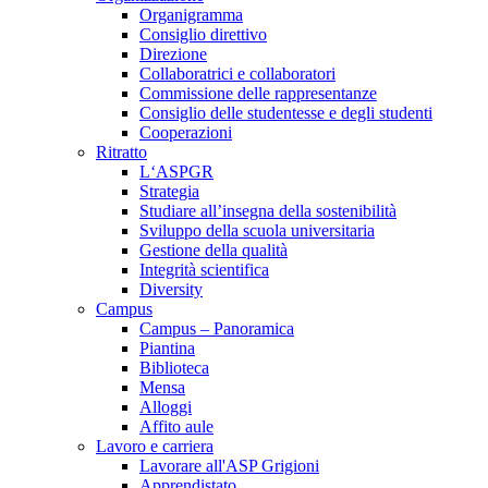
Organigramma
Consiglio direttivo
Direzione
Collaboratrici e collaboratori
Commissione delle rappresentanze
Consiglio delle studentesse e degli studenti
Cooperazioni
Ritratto
L‘ASPGR
Strategia
Studiare all’insegna della sostenibilità
Sviluppo della scuola universitaria
Gestione della qualità
Integrità scientifica
Diversity
Campus
Campus – Panoramica
Piantina
Biblioteca
Mensa
Alloggi
Affito aule
Lavoro e carriera
Lavorare all'ASP Grigioni
Apprendistato