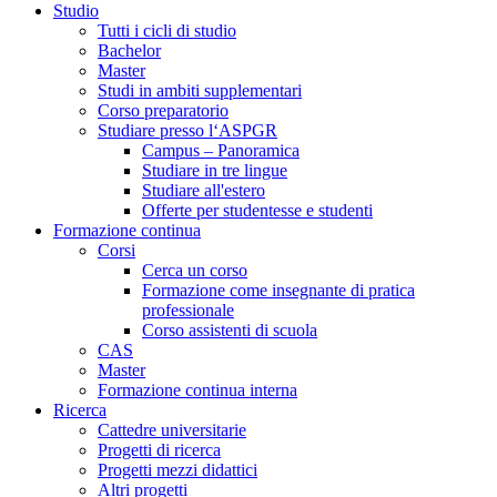
Studio
Tutti i cicli di studio
Bachelor
Master
Studi in ambiti supplementari
Corso preparatorio
Studiare presso l‘ASPGR
Campus – Panoramica
Studiare in tre lingue
Studiare all'estero
Offerte per studentesse e studenti
Formazione continua
Corsi
Cerca un corso
Formazione come insegnante di pratica
professionale
Corso assistenti di scuola
CAS
Master
Formazione continua interna
Ricerca
Cattedre universitarie
Progetti di ricerca
Progetti mezzi didattici
Altri progetti