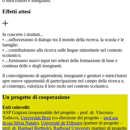
o tutrici/tutori e insegnanti.
Effetti attesi
In concreto i risultati...
• ...rafforzeranno il dialogo tra il mondo della ricerca, la scuola e le
famiglie;
• ...contribuiranno alla ricerca sulle lingue minoritarie nel contesto
scolastico;
• ...forniranno nuovi input nei settori della formazione di base e
continua delle e degli insegnanti.
Il coinvolgimento di apprendenti, insegnanti e genitori o tutrici/tutori
apre nuove opportunità di partecipazione nel campo della ricerca e,
al contempo, valorizza il loro ruolo nel contesto scolastico.
Un progetto di cooperazione
Enti coinvolti:
ASP Grigioni (responsabile del progetto – prof. dr. Vincenzo
Todisco),
Universität Bern
(co-direzione del progetto –
prof.ssa
dr.ssa Silvia Natale
),
Université de Fribourg
(partner di progetto –
prof. dr. Raphael Berthele
),
Radboud University
(partner di progetto