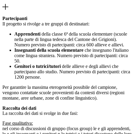
Partecipanti
Il progetto si rivolge a tre gruppi di destinatari:
Apprendenti
della classe 6ª della scuola elementare (scuole
nella parte di lingua tedesca del Cantone dei Grigioni).
Numero previsto di partecipanti: circa 600 allieve e allievi.
Insegnanti della scuola elementare
che insegnano l'italiano
come lingua straniera. Numero previsto di partecipanti: circa
50.
Genitori o tutrici/tutori
delle allieve e degli allievi che
partecipano allo studio. Numero previsto di partecipanti: circa
1200 persone.
Per garantire la massima eterogeneità possibile del campione,
vengono contattate scuole provenienti da contesti diversi (regioni
montane, aree urbane, zone di confine linguistico).
Raccolta dei dati
La raccolta dei dati si svolge in due fasi:
Fase qualitativa:
nel corso di discussioni di gruppo (focus group) le e gli apprendenti,
le e gli insegnanti e i genitori p le tutrici e i tutori discutono delle loro