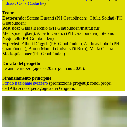
–
drssa. Oana Costache
).
Team:
Dottorande:
Serena Duranti (PH Graubünden), Giulia Soldati (PH
Graubünden)
Post-doc:
Giulia Berchio (PH Graubünden/Institut für
Mehrsprachigkeit), Alberto Giudici (PH Graubünden), Stefano
Negrinelli (PH Graubünden)
Esperte/i:
Albert Düggeli (PH Graubünden), Andreas Imhof (PH
Graubünden), Bruno Moretti (Universität Bern), Maria Chiara
Moskopf-Janner (PH Graubünden)
Durata del progetto:
tre anni e mezzo (agosto 2025–gennaio 2029).
Finanziamento principale:
Fondo nazionale svizzero
(promozione progetti); fondi propri
dell'Alta scuola pedagogica dei Grigioni.