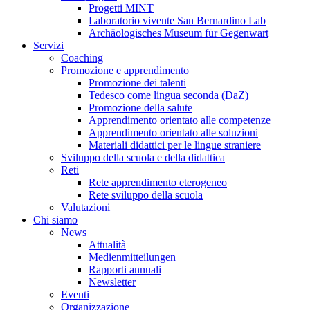
Progetti MINT
Laboratorio vivente San Bernardino Lab
Archäologisches Museum für Gegenwart
Servizi
Coaching
Promozione e apprendimento
Promozione dei talenti
Tedesco come lingua seconda (DaZ)
Promozione della salute
Apprendimento orientato alle competenze
Apprendimento orientato alle soluzioni
Materiali didattici per le lingue straniere
Sviluppo della scuola e della didattica
Reti
Rete apprendimento eterogeneo
Rete sviluppo della scuola
Valutazioni
Chi siamo
News
Attualità
Medienmitteilungen
Rapporti annuali
Newsletter
Eventi
Organizzazione