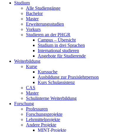
Studium
Alle Studiengänge
Bachelor
Master
Erweiterungsstudien
Vorkurs
Studieren an der PHGR
Campus – Übersicht
Studium in drei Sprachen
International studieren
Angebote für Studierende
Weiterbildung
Kurse
Kurssuche
Ausbildung zur Praxislehrperson
Kurs Schulassistenz
CAS
Master
Schulinterne Weiterbildung
Forschung
Professuren
Forschungsprojekte
Lehrmittelprojekte
Andere Projekte
MINT-Projekte