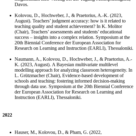
Davos.
Kolovou, D., Hochweber, J., & Praetorius, A.-K. (2023,
August).
Teachers’ judgment accuracy: how is it related to
teaching quality and student achievement? In K. Molitor
(Chair), Teachers’ assessments and students’ educational
success – insights into a complex relation.
Symposium at the
20th Biennial Conference der European Association for
Research on Learning and Instruction (EARLI),
Thessaloniki.
Naumann, A., Kolovou, D., Hochweber, J., & Praetorius, A.-
K. (2023, August).
A Bayesian multivariate multilevel
modelling approach for analyzing classroom heterogeneity.
In
L. Grützmacher (Chair), Evidence-based development of
schools and teaching: fostering informed decision-making
through data use. Symposium at the 20th Biennial Conference
der European Association for Research on Learning and
Instruction (EARLI),
Thessaloniki.
2022
Hauser, M., Kolovou, D., & Pham, G. (2022,