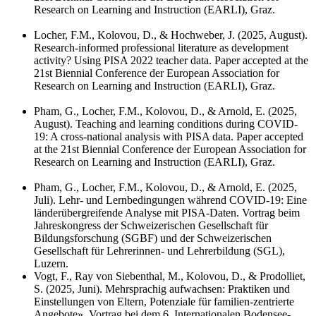
Research on Learning and Instruction (EARLI), Graz.
Locher, F.M., Kolovou, D., & Hochweber, J. (2025, August).
Research-informed professional literature as development
activity? Using PISA 2022 teacher data. Paper accepted at the
21st Biennial Conference der European Association for
Research on Learning and Instruction (EARLI), Graz.
Pham, G., Locher, F.M., Kolovou, D., & Arnold, E. (2025,
August).
Teaching and learning conditions during COVID-
19: A cross-national analysis with PISA data. Paper accepted
at the 21st
Biennial Conference der European Association for
Research on Learning and Instruction (EARLI), Graz.
Pham, G., Locher, F.M., Kolovou, D., & Arnold, E. (2025,
Juli). Lehr- und Lernbedingungen während COVID-19: Eine
länderübergreifende Analyse mit PISA-Daten. Vortrag beim
Jahreskongress der Schweizerischen Gesellschaft für
Bildungsforschung (SGBF) und der Schweizerischen
Gesellschaft für Lehrerinnen- und Lehrerbildung (SGL),
Luzern.
Vogt, F., Ray von Siebenthal, M., Kolovou, D., & Prodolliet,
S. (2025, Juni). Mehrsprachig aufwachsen: Praktiken und
Einstellungen von Eltern, Potenziale für familien-zentrierte
Angebote». Vortrag bei dem 6. Internationalen Bodensee-