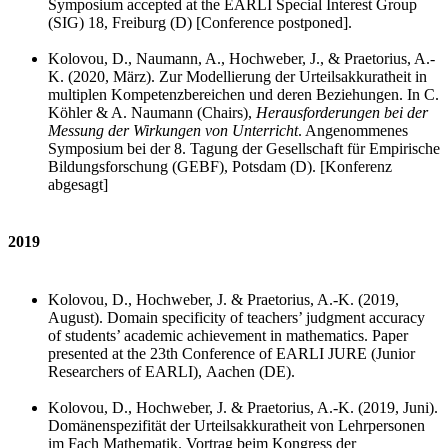
Symposium accepted at the
EARLI Special Interest Group
(SIG) 18,
Freiburg (D) [Conference postponed].
Kolovou, D., Naumann, A., Hochweber, J., & Praetorius, A.-
K. (2020, März).
Zur Modellierung der Urteilsakkuratheit in
multiplen Kompetenzbereichen und deren Beziehungen. In C.
Köhler & A. Naumann (Chairs),
Herausforderungen bei der
Messung der Wirkungen von Unterricht
. Angenommenes
Symposium bei der 8. Tagung der Gesellschaft für Empirische
Bildungsforschung (GEBF), Potsdam (D). [Konferenz
abgesagt]
2019
Kolovou, D., Hochweber, J. & Praetorius, A.-K. (2019,
August).
Domain specificity of teachers’ judgment accuracy
of students’ academic achievement in mathematics. Paper
presented at the 23th Conference of EARLI JURE (Junior
Researchers of EARLI),
Aachen (DE).
Kolovou, D., Hochweber, J. & Praetorius, A.-K. (2019, Juni).
Domänenspezifität der Urteilsakkuratheit von Lehrpersonen
im Fach Mathematik. Vortrag beim Kongress der