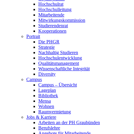
Hochschulrat
Hochschulleitung
Mitarbeitende
Mitwirkungskommission
Studierendenrat
Kooperationen
Portrait
Die PHGR
Strategie
Nachhaltig Studieren
Hochschulentwicklung
Qualitätsmanagement
Wissenschaftliche Integrität
Diversity
Campus
Campus – Übersicht
Lageplan
Bibliothek
Mensa
Wohnen
Raumvermietung
Jobs & Karriere
Arbeiten an der PH Graubünden
Berufslehre
Angebote für Mitarbeitende