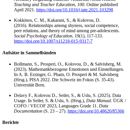
Teaching and Teacher Education
,
100
.
Online published
April 2021.
https://doi.org/10.1016/j.tate.2021.103298
Kokkinos, C. M., Kakarani, S., & Kolovou, D.
(2016).
Relationships among shyness, social competence,
peer relations, and theory of mind among pre-adolescents.
Social Psychology of Education
, 19(1), 117-133.
https://doi.org/10.1007/s11218-015-9317-7
Aufsätze in Sammelbänden
Bollmann, S., Prosperi, O., Kolovou, D., & Salvisberg, M.
(2023).
Mathematikbezogene Emotionen und Einstellungen.
In A. B. Erzinger, G. Pham, O. Prosperi & M. Salvisberg
(Hrsg.), PISA 2022. Die Schweiz im Fokus (S. 35-43).
Universität Bern.
Delavy F., Kolovou D., Seiler, S., & Uslu, S. (2025). Data
Usage. In Seiler, S. & Uslu, S. (Hrsg.),
Data Manual.
ÜGK /
COFO / VECOF 2023, Languages Grade 11.
Data
Documentation
(S. 23 – 27).
https://doi.org/10.48620/85366
Berichte