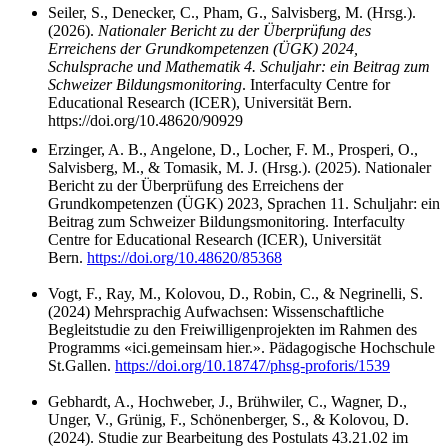
Seiler, S., Denecker, C., Pham, G., Salvisberg, M. (Hrsg.).
(2026).
Nationaler Bericht zu der Überprüfung des
Erreichens der Grundkompetenzen (ÜGK) 2024,
Schulsprache und Mathematik 4. Schuljahr: ein Beitrag zum
Schweizer Bildungsmonitoring
.
Interfaculty Centre for
Educational Research (ICER), Universität Bern.
https://doi.org/10.48620/90929
Erzinger, A. B., Angelone, D., Locher, F. M., Prosperi, O.,
Salvisberg, M., & Tomasik, M. J. (Hrsg.). (2025). Nationaler
Bericht zu der Überprüfung des Erreichens der
Grundkompetenzen (ÜGK) 2023, Sprachen 11. Schuljahr: ein
Beitrag zum Schweizer Bildungsmonitoring. Interfaculty
Centre for Educational Research (ICER), Universität
Bern.
https://doi.org/10.48620/85368
Vogt, F., Ray, M., Kolovou, D., Robin, C., & Negrinelli, S.
(2024) Mehrsprachig Aufwachsen: Wissenschaftliche
Begleitstudie zu den Freiwilligenprojekten im Rahmen des
Programms «ici.gemeinsam hier.». Pädagogische Hochschule
St.Gallen.
https://doi.org/10.18747/phsg-proforis/1539
Gebhardt, A., Hochweber, J., Brühwiler, C., Wagner, D.,
Unger, V., Grünig, F., Schönenberger, S., & Kolovou, D.
(2024). Studie zur Bearbeitung des Postulats 43.21.02 im