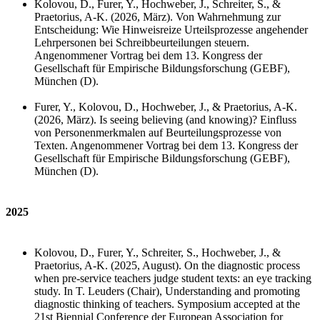
Kolovou, D., Furer, Y., Hochweber, J., Schreiter, S., &
Praetorius, A-K. (2026, März). Von Wahrnehmung zur
Entscheidung: Wie Hinweisreize Urteilsprozesse angehender
Lehrpersonen bei Schreibbeurteilungen steuern.
Angenommener Vortrag bei dem 13. Kongress der
Gesellschaft für Empirische Bildungsforschung (GEBF),
München (D).
Furer, Y., Kolovou, D., Hochweber, J., & Praetorius, A-K.
(2026, März). Is seeing believing (and knowing)? Einfluss
von Personenmerkmalen auf Beurteilungsprozesse von
Texten. Angenommener Vortrag bei dem 13. Kongress der
Gesellschaft für Empirische Bildungsforschung (GEBF),
München (D).
2025
Kolovou, D., Furer
, Y., Schreiter, S., Hochweber, J., &
Praetorius, A-K. (2025, August).
On the diagnostic process
when pre-service teachers judge student texts: an eye tracking
study. In T. Leuders (Chair), Understanding and promoting
diagnostic thinking of teachers.
Symposium accepted at the
21st Biennial Conference der European Association for