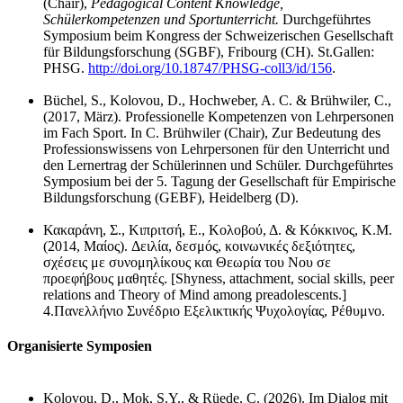
(Chair),
Pedagogical Content Knowledge,
Schülerkompetenzen und Sportunterricht.
Durchgeführtes
Symposium beim Kongress der Schweizerischen Gesellschaft
für Bildungsforschung (SGBF), Fribourg (CH). St.Gallen:
PHSG.
http://doi.org/10.18747/PHSG-coll3/id/156
.
Büchel, S., Kolovou, D., Hochweber, A. C. & Brühwiler, C.,
(2017, März). Professionelle Kompetenzen von Lehrpersonen
im Fach Sport. In C. Brühwiler (Chair), Zur Bedeutung des
Professionswissens von Lehrpersonen für den Unterricht und
den Lernertrag der Schülerinnen und Schüler. Durchgeführtes
Symposium bei der 5. Tagung der Gesellschaft für Empirische
Bildungsforschung (GEBF), Heidelberg (D).
Κακαράνη, Σ., Κιπριτσή, E., Κολοβού, Δ. & Κόκκινος, Κ.M
.
(2014, Μαίος). Δειλία, δεσμός, κοινωνικές δεξιότητες,
σχέσεις με συνομηλίκους και Θεωρία του Νου σε
προεφήβους μαθητές.
[Shyness, attachment, social skills, peer
relations and Theory of Mind among preadolescents.]
4.
Πανελλήνιο Συνέδριο Εξελικτικής Ψυχολογίας, Ρέθυμνο.
Organisierte Symposien
Kolovou, D., Mok, S.Y., & Rüede, C. (2026).
Im Dialog mit