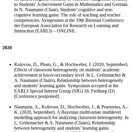
to Students’ Achievement Gains in Mathematics and German.
In N. Naumann (Chair), Students’ cognitive and non-
cognitive learning gains: The role of teaching and teacher
competencies.
Symposium at the 19th Biennial Conference
der European Association for Research on Learning and
Instruction (EARLI) – ONLINE.
2020
Kolovou, D., Pham
, G., & Hochweber, J. (2020, September).
Effects of classroom heterogeneity on students’ academic
achievement at lower-secondary level. In L. Grützmacher &
A. Naumann (Chairs), Relationship between heterogeneity
and students’ learning gains.
Symposium accepted at the
EARLI Special Interest Group (SIG) 18,
Freiburg (D)
[Conference postponed].
Naumann, A., Kolovou, D., Hochweber, J., & Praetorius, A.-
K. (2020, September).
A Bayesian multivariate multilevel
modelling approach for analyzing classroom heterogeneity. In
L. Grützmacher & A. Naumann (Chairs), Relationship
between heterogeneity and students’ learning gains.