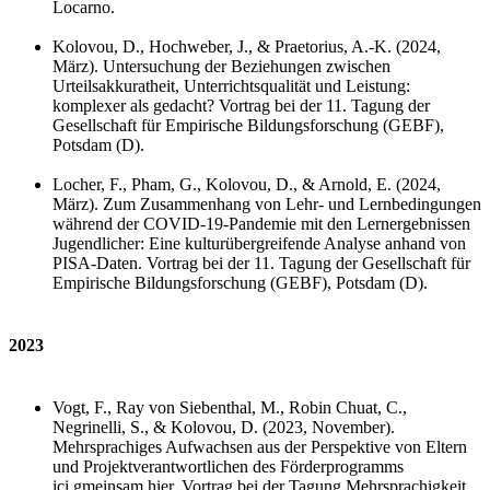
Locarno.
Kolovou, D., Hochweber, J., & Praetorius, A.-K.
(2024,
März). Untersuchung der Beziehungen zwischen
Urteilsakkuratheit, Unterrichtsqualität und Leistung:
komplexer als gedacht?
Vortrag bei der 11. Tagung der
Gesellschaft für Empirische Bildungsforschung (GEBF),
Potsdam (D).
Locher, F., Pham
, G., Kolovou, D., & Arnold, E. (2024,
März).
Zum Zusammenhang von Lehr- und Lernbedingungen
während der COVID-19-Pandemie mit den Lernergebnissen
Jugendlicher: Eine kulturübergreifende Analyse anhand von
PISA-Daten. Vortrag bei der 11. Tagung der Gesellschaft für
Empirische Bildungsforschung (GEBF), Potsdam (D).
2023
Vogt, F., Ray von Siebenthal, M., Robin Chuat, C.,
Negrinelli, S., & Kolovou, D. (2023, November).
Mehrsprachiges Aufwachsen aus der Perspektive von Eltern
und Projektverantwortlichen des Förderprogramms
ici.gmeinsam hier. Vortrag
bei der Tagung
Mehrsprachigkeit,