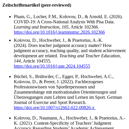
Zeitschriftenartikel (peer-reviewed)
Pham, G., Locher, F.M., Kolovou, D., & Arnold, E. (
2026).
COVID-19: A Cross-National Analysis With Pisa Data
.
Learning and Instruction
,
105
, Article 102366.
https://doi.org/10.1016/j.learninstruc.2026.102366
Kolovou, D., Hochweber, J., & Praetorius, A.-K.
(2024).
Does teacher judgment accuracy matter? How
judgment accuracy, teaching quality, and student achievement
development are related.
Teaching and Teacher Education
,
144
, Article 104555.
https://doi.org/10.1016/j.tate.2024.104555
Büchel, S., Brühwiler, C., Egger, P., Hochweber, A.C.,
Kolovou, D., & Perret, J. (2022). Fachbezogenes
Professionswissen von Sportlerpersonen und
Zusammenhänge mit motivationalen Orientierungen und
Überzeugungen zum Lehren und Lernen im Sport.
German
Journal of Exercise and Sport Research
.
https://doi.org/10.1007/s12662-022-00826-x
Kolovou, D., Naumann, A., Hochweber, J., & Praetorius, A.-
K. (2021).
Content-Specificity of Teachers’ Judgment
Accuracy Regarding Students’ Academic Achievement.