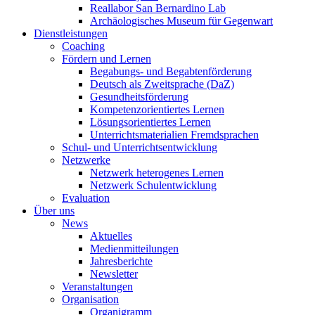
Reallabor San Bernardino Lab
Archäologisches Museum für Gegenwart
Dienstleistungen
Coaching
Fördern und Lernen
Begabungs- und Begabtenförderung
Deutsch als Zweitsprache (DaZ)
Gesundheitsförderung
Kompetenzorientiertes Lernen
Lösungsorientiertes Lernen
Unterrichtsmaterialien Fremdsprachen
Schul- und Unterrichtsentwicklung
Netzwerke
Netzwerk heterogenes Lernen
Netzwerk Schulentwicklung
Evaluation
Über uns
News
Aktuelles
Medienmitteilungen
Jahresberichte
Newsletter
Veranstaltungen
Organisation
Organigramm