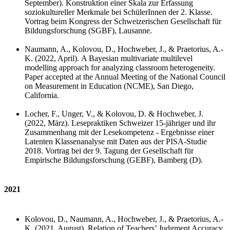
September).
Konstruktion einer Skala zur Erfassung
soziokultureller Merkmale bei SchülerInnen der 2. Klasse.
Vortrag beim Kongress der Schweizerischen Gesellschaft für
Bildungsforschung
(SGBF), Lausanne.
Naumann, A., Kolovou, D., Hochweber, J., & Praetorius, A.-
K. (2022, April).
A Bayesian multivariate multilevel
modelling approach for analyzing classroom heterogeneity.
Paper accepted at the Annual Meeting of the National Council
on Measurement in Education (NCME), San Diego,
California.
Locher, F., Unger, V., & Kolovou, D. & Hochweber, J.
(2022, März).
Lesepraktiken Schweizer 15-jähriger und ihr
Zusammenhang mit der Lesekompetenz - Ergebnisse einer
Latenten Klassenanalyse mit Daten aus der PISA-Studie
2018. Vortrag bei der 9. Tagung der Gesellschaft für
Empirische Bildungsforschung (GEBF), Bamberg (D).
2021
Kolovou, D., Naumann, A., Hochweber, J., & Praetorius, A.-
K. (
2021, August).
Relation of Teachers’ Judgment Accuracy