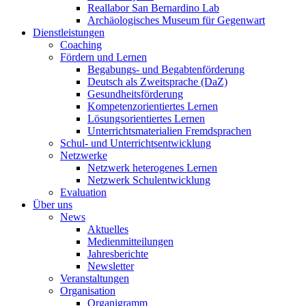
Reallabor San Bernardino Lab
Archäologisches Museum für Gegenwart
Dienstleistungen
Coaching
Fördern und Lernen
Begabungs- und Begabtenförderung
Deutsch als Zweitsprache (DaZ)
Gesundheitsförderung
Kompetenzorientiertes Lernen
Lösungsorientiertes Lernen
Unterrichtsmaterialien Fremdsprachen
Schul- und Unterrichtsentwicklung
Netzwerke
Netzwerk heterogenes Lernen
Netzwerk Schulentwicklung
Evaluation
Über uns
News
Aktuelles
Medienmitteilungen
Jahresberichte
Newsletter
Veranstaltungen
Organisation
Organigramm