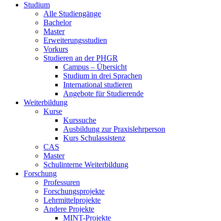
Studium
Alle Studiengänge
Bachelor
Master
Erweiterungsstudien
Vorkurs
Studieren an der PHGR
Campus – Übersicht
Studium in drei Sprachen
International studieren
Angebote für Studierende
Weiterbildung
Kurse
Kurssuche
Ausbildung zur Praxislehrperson
Kurs Schulassistenz
CAS
Master
Schulinterne Weiterbildung
Forschung
Professuren
Forschungsprojekte
Lehrmittelprojekte
Andere Projekte
MINT-Projekte