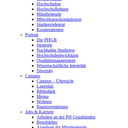
Hochschulrat
Hochschulleitung
Mitarbeitende
Mitwirkungskommission
Studierendenrat
Kooperationen
Portrait
Die PHGR
Strategie
Nachhaltig Studieren
Hochschulentwicklung
Qualitätsmanagement
Wissenschaftliche Integrität
Diversity
Campus
Campus – Übersicht
Lageplan
Bibliothek
Mensa
Wohnen
Raumvermietung
Jobs & Karriere
Arbeiten an der PH Graubünden
Berufslehre
Angebote für Mitarbeitende