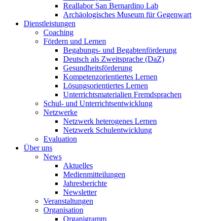
Reallabor San Bernardino Lab
Archäologisches Museum für Gegenwart
Dienstleistungen
Coaching
Fördern und Lernen
Begabungs- und Begabtenförderung
Deutsch als Zweitsprache (DaZ)
Gesundheitsförderung
Kompetenzorientiertes Lernen
Lösungsorientiertes Lernen
Unterrichtsmaterialien Fremdsprachen
Schul- und Unterrichtsentwicklung
Netzwerke
Netzwerk heterogenes Lernen
Netzwerk Schulentwicklung
Evaluation
Über uns
News
Aktuelles
Medienmitteilungen
Jahresberichte
Newsletter
Veranstaltungen
Organisation
Organigramm