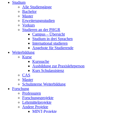
Studium
Alle Studiengänge
Bachelor
Master
Erweiterungsstudien
Vorkurs
Studieren an der PHGR
Campus – Übersicht
Studium in drei Sprachen
International studieren
Angebote für Studierende
Weiterbildung
Kurse
Kurssuche
Ausbildung zur Praxislehrperson
Kurs Schulassistenz
CAS
Master
Schulinterne Weiterbildung
Forschung
Professuren
Forschungsprojekte
Lehrmittelprojekte
Andere Projekte
MINT-Projekte