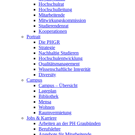
Hochschulrat
Hochschulleitung
Mitarbeitende
Mitwirkungskommission
Studierendenrat
Kooperationen
Portrait
Die PHGR
Strategie
Nachhaltig Studieren
Hochschulentwicklung
Qualitätsmanagement
Wissenschaftliche Integrität
Diversity
Campus
Campus – Übersicht
Lageplan
Bibliothek
Mensa
Wohnen
Raumvermietung
Jobs & Karriere
Arbeiten an der PH Graubünden
Berufslehre
Angebote für Mitarbeitende