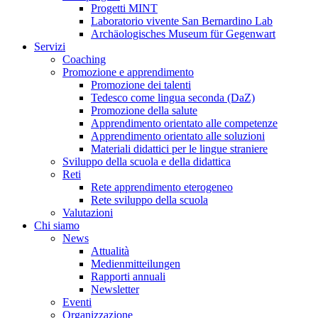
Progetti MINT
Laboratorio vivente San Bernardino Lab
Archäologisches Museum für Gegenwart
Servizi
Coaching
Promozione e apprendimento
Promozione dei talenti
Tedesco come lingua seconda (DaZ)
Promozione della salute
Apprendimento orientato alle competenze
Apprendimento orientato alle soluzioni
Materiali didattici per le lingue straniere
Sviluppo della scuola e della didattica
Reti
Rete apprendimento eterogeneo
Rete sviluppo della scuola
Valutazioni
Chi siamo
News
Attualità
Medienmitteilungen
Rapporti annuali
Newsletter
Eventi
Organizzazione