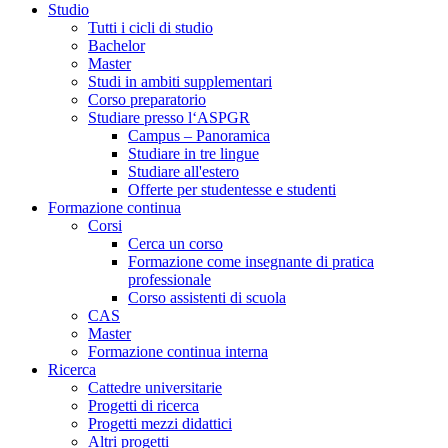
Studio
Tutti i cicli di studio
Bachelor
Master
Studi in ambiti supplementari
Corso preparatorio
Studiare presso l‘ASPGR
Campus – Panoramica
Studiare in tre lingue
Studiare all'estero
Offerte per studentesse e studenti
Formazione continua
Corsi
Cerca un corso
Formazione come insegnante di pratica
professionale
Corso assistenti di scuola
CAS
Master
Formazione continua interna
Ricerca
Cattedre universitarie
Progetti di ricerca
Progetti mezzi didattici
Altri progetti