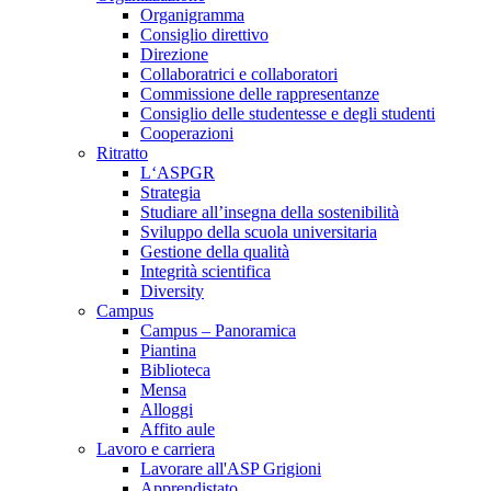
Organigramma
Consiglio direttivo
Direzione
Collaboratrici e collaboratori
Commissione delle rappresentanze
Consiglio delle studentesse e degli studenti
Cooperazioni
Ritratto
L‘ASPGR
Strategia
Studiare all’insegna della sostenibilità
Sviluppo della scuola universitaria
Gestione della qualità
Integrità scientifica
Diversity
Campus
Campus – Panoramica
Piantina
Biblioteca
Mensa
Alloggi
Affito aule
Lavoro e carriera
Lavorare all'ASP Grigioni
Apprendistato