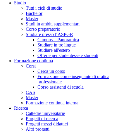
Studio
Tutti i cicli di studio
Bachelor
Master
Studi in ambiti supplementari
Corso preparatorio
Studiare presso l‘ASPGR
Campus – Panoramica
Studiare in tre lingue
Studiare all'estero
Offerte per studentesse e studenti
Formazione continua
Corsi
Cerca un corso
Formazione come insegnante di pratica
professionale
Corso assistenti di scuola
CAS
Master
Formazione continua interna
Ricerca
Cattedre universitarie
Progetti di ricerca
Progetti mezzi didattici
Altri progetti