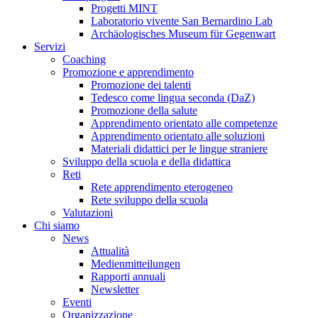
Progetti MINT
Laboratorio vivente San Bernardino Lab
Archäologisches Museum für Gegenwart
Servizi
Coaching
Promozione e apprendimento
Promozione dei talenti
Tedesco come lingua seconda (DaZ)
Promozione della salute
Apprendimento orientato alle competenze
Apprendimento orientato alle soluzioni
Materiali didattici per le lingue straniere
Sviluppo della scuola e della didattica
Reti
Rete apprendimento eterogeneo
Rete sviluppo della scuola
Valutazioni
Chi siamo
News
Attualità
Medienmitteilungen
Rapporti annuali
Newsletter
Eventi
Organizzazione