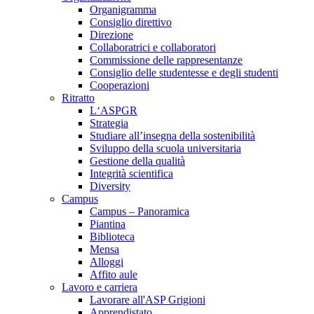
Organigramma
Consiglio direttivo
Direzione
Collaboratrici e collaboratori
Commissione delle rappresentanze
Consiglio delle studentesse e degli studenti
Cooperazioni
Ritratto
L‘ASPGR
Strategia
Studiare all’insegna della sostenibilità
Sviluppo della scuola universitaria
Gestione della qualità
Integrità scientifica
Diversity
Campus
Campus – Panoramica
Piantina
Biblioteca
Mensa
Alloggi
Affito aule
Lavoro e carriera
Lavorare all'ASP Grigioni
Apprendistato