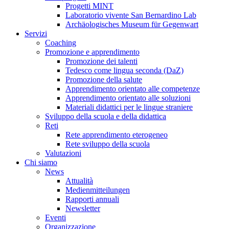
Progetti MINT
Laboratorio vivente San Bernardino Lab
Archäologisches Museum für Gegenwart
Servizi
Coaching
Promozione e apprendimento
Promozione dei talenti
Tedesco come lingua seconda (DaZ)
Promozione della salute
Apprendimento orientato alle competenze
Apprendimento orientato alle soluzioni
Materiali didattici per le lingue straniere
Sviluppo della scuola e della didattica
Reti
Rete apprendimento eterogeneo
Rete sviluppo della scuola
Valutazioni
Chi siamo
News
Attualità
Medienmitteilungen
Rapporti annuali
Newsletter
Eventi
Organizzazione