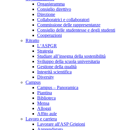
Organigramma
Consiglio direttivo
Direzione
Collaboratrici e collaboratori
Commissione delle rappresentanze
Consiglio delle studentesse e degli studenti
Cooperazioni
Ritratto
L‘ASPGR
Strategia
Studiare all’insegna della sostenibilità
Sviluppo della scuola universitaria
Gestione della qualità
Integrità scientifica
Diversity
Campus
Campus – Panoramica
Piantina
Biblioteca
Mensa
Alloggi
Affito aule
Lavoro e carriera
Lavorare all'ASP Grigioni
Apprendistato