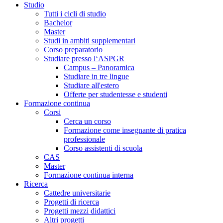
Studio
Tutti i cicli di studio
Bachelor
Master
Studi in ambiti supplementari
Corso preparatorio
Studiare presso l‘ASPGR
Campus – Panoramica
Studiare in tre lingue
Studiare all'estero
Offerte per studentesse e studenti
Formazione continua
Corsi
Cerca un corso
Formazione come insegnante di pratica
professionale
Corso assistenti di scuola
CAS
Master
Formazione continua interna
Ricerca
Cattedre universitarie
Progetti di ricerca
Progetti mezzi didattici
Altri progetti