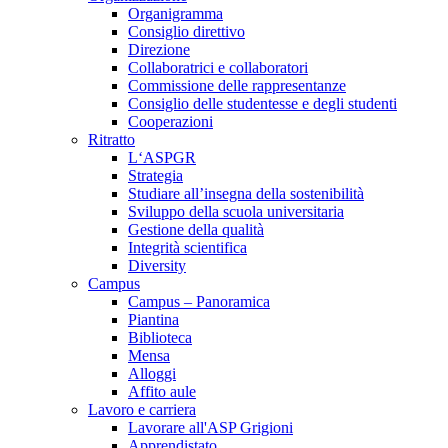
Organigramma
Consiglio direttivo
Direzione
Collaboratrici e collaboratori
Commissione delle rappresentanze
Consiglio delle studentesse e degli studenti
Cooperazioni
Ritratto
L‘ASPGR
Strategia
Studiare all’insegna della sostenibilità
Sviluppo della scuola universitaria
Gestione della qualità
Integrità scientifica
Diversity
Campus
Campus – Panoramica
Piantina
Biblioteca
Mensa
Alloggi
Affito aule
Lavoro e carriera
Lavorare all'ASP Grigioni
Apprendistato