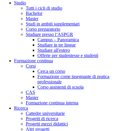
Studio
Tutti i cicli di studio
Bachelor
Master
Studi in ambiti supplementari
Corso preparatorio
Studiare presso l‘ASPGR
Campus – Panoramica
Studiare in tre lingue
Studiare all'estero
Offerte per studentesse e studenti
Formazione continua
Corsi
Cerca un corso
Formazione come insegnante di pratica
professionale
Corso assistenti di scuola
CAS
Master
Formazione continua interna
Ricerca
Cattedre universitarie
Progetti di ricerca
Progetti mezzi didattici
Altri progetti