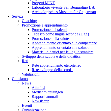
Progetti MINT
Laboratorio vivente San Bernardino Lab
Archäologisches Museum für Gegenwart
Servizi
Coaching
Promozione e apprendimento
Promozione dei talenti
Tedesco come lingua seconda (DaZ)
Promozione della salute
Apprendimento orientato alle competenze
Apprendimento orientato alle soluzioni
Materiali didattici per le lingue straniere
Sviluppo della scuola e della didattica
Reti
Rete apprendimento eterogeneo
Rete sviluppo della scuola
Valutazioni
Chi siamo
News
Attualità
Medienmitteilungen
Rapporti annuali
Newsletter
Eventi
Organizzazione