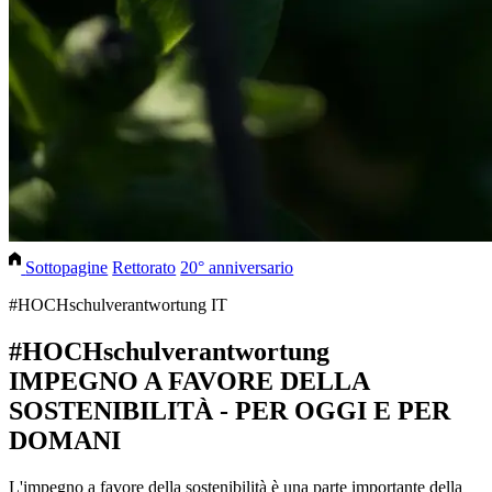
Sottopagine
Rettorato
20° anniversario
#HOCHschulverantwortung IT
#HOCHschulverantwortung
IMPEGNO A FAVORE DELLA
SOSTENIBILITÀ - PER OGGI E PER
DOMANI
L'impegno a favore della sostenibilità è una parte importante della