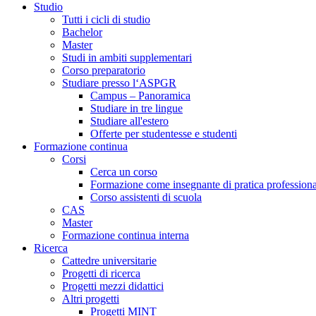
Studio
Tutti i cicli di studio
Bachelor
Master
Studi in ambiti supplementari
Corso preparatorio
Studiare presso l‘ASPGR
Campus – Panoramica
Studiare in tre lingue
Studiare all'estero
Offerte per studentesse e studenti
Formazione continua
Corsi
Cerca un corso
Formazione come insegnante di pratica professiona
Corso assistenti di scuola
CAS
Master
Formazione continua interna
Ricerca
Cattedre universitarie
Progetti di ricerca
Progetti mezzi didattici
Altri progetti
Progetti MINT