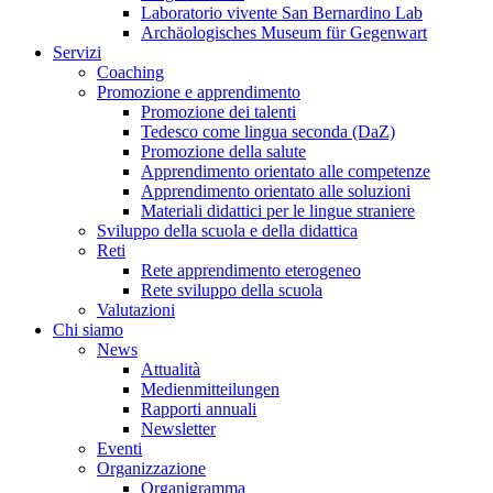
Laboratorio vivente San Bernardino Lab
Archäologisches Museum für Gegenwart
Servizi
Coaching
Promozione e apprendimento
Promozione dei talenti
Tedesco come lingua seconda (DaZ)
Promozione della salute
Apprendimento orientato alle competenze
Apprendimento orientato alle soluzioni
Materiali didattici per le lingue straniere
Sviluppo della scuola e della didattica
Reti
Rete apprendimento eterogeneo
Rete sviluppo della scuola
Valutazioni
Chi siamo
News
Attualità
Medienmitteilungen
Rapporti annuali
Newsletter
Eventi
Organizzazione
Organigramma