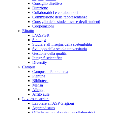
Consiglio direttivo
Direzione
Collaboratrici e collaboratori
Commissione delle rappresentanze
Consiglio delle studentesse e degli studenti
Cooperazioni
Ritratto
L‘ASPGR
Strategia
Studiare all’insegna della sostenibilità
Sviluppo della scuola universitaria
Gestione della qualità
Integrità scientifica
Diversity
Campus
Campus – Panoramica
Piantina
Biblioteca
Mensa
Alloggi
Affito aule
Lavoro e carriera
Lavorare all'ASP Grigioni
Apprendistato
Offerte per collaboratori e collaboratrici