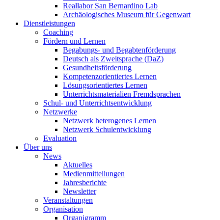
Reallabor San Bernardino Lab
Archäologisches Museum für Gegenwart
Dienstleistungen
Coaching
Fördern und Lernen
Begabungs- und Begabtenförderung
Deutsch als Zweitsprache (DaZ)
Gesundheitsförderung
Kompetenzorientiertes Lernen
Lösungsorientiertes Lernen
Unterrichtsmaterialien Fremdsprachen
Schul- und Unterrichtsentwicklung
Netzwerke
Netzwerk heterogenes Lernen
Netzwerk Schulentwicklung
Evaluation
Über uns
News
Aktuelles
Medienmitteilungen
Jahresberichte
Newsletter
Veranstaltungen
Organisation
Organigramm