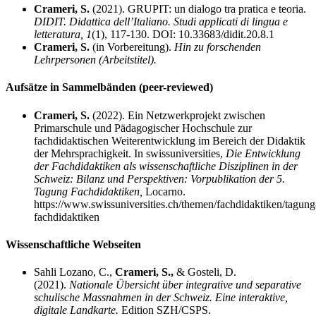
Crameri, S.
(2021). GRUPIT: un dialogo tra pratica e teoria.
DIDIT.
Didattica dell’Italiano. Studi applicati di lingua e
letteratura, 1
(1), 117-130. DOI: 10.33683/didit.20.8.1
Crameri, S.
(in Vorbereitung).
Hin zu forschenden
Lehrpersonen (Arbeitstitel).
Aufsätze in Sammelbänden (peer-reviewed)
Crameri, S.
(2022). Ein Netzwerkprojekt zwischen
Primarschule und Pädagogischer Hochschule zur
fachdidaktischen Weiterentwicklung im Bereich der Didaktik
der Mehrsprachigkeit. In swissuniversities,
Die Entwicklung
der Fachdidaktiken als wissenschaftliche Disziplinen in der
Schweiz: Bilanz und Perspektiven: Vorpublikation der 5.
Tagung Fachdidaktiken,
Locarno.
https://www.swissuniversities.ch/themen/fachdidaktiken/tagung
fachdidaktiken
Wissenschaftliche Webseiten
Sahli Lozano, C.,
Crameri, S.,
& Gosteli, D.
(2021).
Nationale Übersicht über integrative und separative
schulische Massnahmen in der Schweiz. Eine interaktive,
digitale Landkarte.
Edition SZH/CSPS.