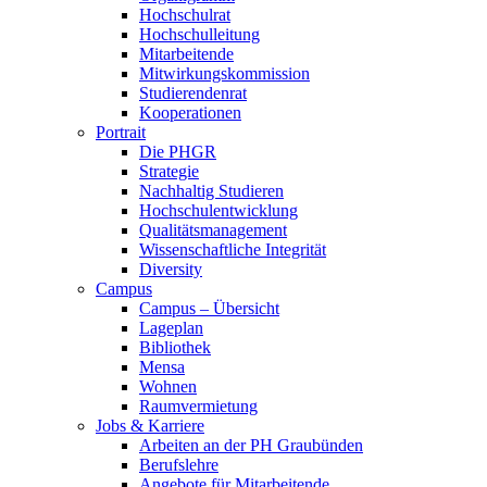
Hochschulrat
Hochschulleitung
Mitarbeitende
Mitwirkungskommission
Studierendenrat
Kooperationen
Portrait
Die PHGR
Strategie
Nachhaltig Studieren
Hochschulentwicklung
Qualitätsmanagement
Wissenschaftliche Integrität
Diversity
Campus
Campus – Übersicht
Lageplan
Bibliothek
Mensa
Wohnen
Raumvermietung
Jobs & Karriere
Arbeiten an der PH Graubünden
Berufslehre
Angebote für Mitarbeitende