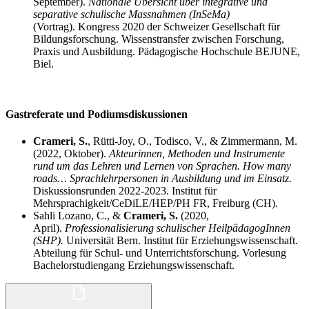
September).
Nationale Übersicht über integrative und
separative schulische Massnahmen (InSeMa)
(Vortrag).
Kongress 2020 der Schweizer Gesellschaft für
Bildungsforschung. Wissenstransfer zwischen Forschung,
Praxis und Ausbildung. Pädagogische Hochschule BEJUNE,
Biel.
Gastreferate und Podiumsdiskussionen
Crameri, S.
, Rütti-Joy, O., Todisco, V., & Zimmermann, M.
(2022, Oktober).
Akteurinnen, Methoden und Instrumente
rund um das Lehren und Lernen von Sprachen. How many
roads… Sprachlehrpersonen in Ausbildung und im Einsatz.
Diskussionsrunden 2022-2023. Institut für
Mehrsprachigkeit/CeDiLE/HEP/PH FR, Freiburg (CH).
Sahli Lozano, C., &
Crameri, S.
(2020,
April).
Professionalisierung schulischer HeilpädagogInnen
(SHP).
Universität Bern. Institut für Erziehungswissenschaft.
Abteilung für Schul- und Unterrichtsforschung. Vorlesung
Bachelorstudiengang Erziehungswissenschaft.