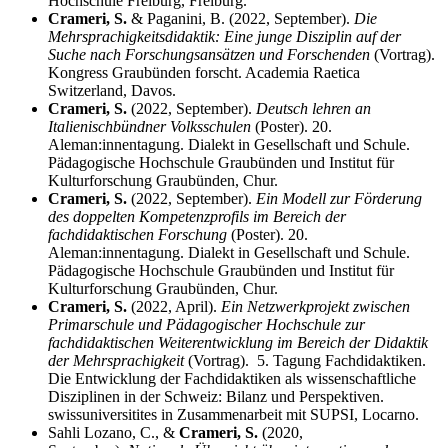
Hochschule Freiburg, Freiburg.
Crameri, S.
& Paganini, B. (2022, September).
Die
Mehrsprachigkeitsdidaktik: Eine junge Disziplin auf der
Suche nach Forschungsansätzen und Forschenden
(Vortrag).
Kongress Graubünden forscht. Academia Raetica
Switzerland, Davos.
Crameri, S.
(2022, September).
Deutsch lehren an
Italienischbündner Volksschulen
(Poster). 20.
Aleman:innentagung. Dialekt in Gesellschaft und Schule.
Pädagogische Hochschule Graubünden und Institut für
Kulturforschung Graubünden, Chur.
Crameri, S.
(2022, September).
Ein Modell zur Förderung
des doppelten Kompetenzprofils im Bereich der
fachdidaktischen Forschung
(Poster). 20.
Aleman:innentagung. Dialekt in Gesellschaft und Schule.
Pädagogische Hochschule Graubünden und Institut für
Kulturforschung Graubünden, Chur.
Crameri, S.
(2022, April).
Ein Netzwerkprojekt zwischen
Primarschule und Pädagogischer Hochschule zur
fachdidaktischen Weiterentwicklung im Bereich der Didaktik
der Mehrsprachigkeit
(Vortrag). 5. Tagung Fachdidaktiken.
Die Entwicklung der Fachdidaktiken als wissenschaftliche
Disziplinen in der Schweiz: Bilanz und Perspektiven.
swissuniversitites in Zusammenarbeit mit SUPSI, Locarno.
Sahli Lozano, C., &
Crameri, S.
(2020,