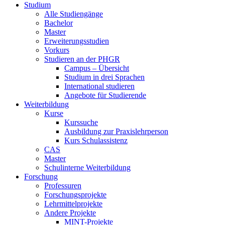
Studium
Alle Studiengänge
Bachelor
Master
Erweiterungsstudien
Vorkurs
Studieren an der PHGR
Campus – Übersicht
Studium in drei Sprachen
International studieren
Angebote für Studierende
Weiterbildung
Kurse
Kurssuche
Ausbildung zur Praxislehrperson
Kurs Schulassistenz
CAS
Master
Schulinterne Weiterbildung
Forschung
Professuren
Forschungsprojekte
Lehrmittelprojekte
Andere Projekte
MINT-Projekte