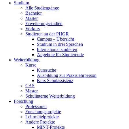
Studium
Alle Studiengänge
Bachelor
Master
Erweiterungsstudien
Vorkurs
Studieren an der PHGR
Campus – Übersicht
Studium in drei Sprachen
International studieren
Angebote für Studierende
Weiterbildung
Kurse
Kurssuche
Ausbildung zur Praxislehrperson
Kurs Schulassistenz
CAS
Master
Schulinterne Weiterbildung
Forschung
Professuren
Forschungsprojekte
Lehrmittelprojekte
Andere Projekte
MINT-Projekte