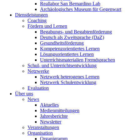
Reallabor San Bernardino Lab
Archäologisches Museum für Gegenwart
Dienstleistungen
Coaching
Fördern und Lernen
Begabungs- und Begabtenförderung
Deutsch als Zweitsprache (DaZ)
Gesundheitsförderung
Kompetenzorientiertes Lernen
Lösungsorientiertes Lernen
Unterrichtsmaterialien Fremdsprachen
Schul- und Unterrichtsentwicklung
Netzwerke
Netzwerk heterogenes Lernen
Netzwerk Schulentwicklung
Evaluation
Über uns
News
Aktuelles
Medienmitteilungen
Jahresberichte
Newsletter
Veranstaltungen
Organisation
Organigramm