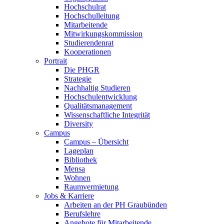
Hochschulrat
Hochschulleitung
Mitarbeitende
Mitwirkungskommission
Studierendenrat
Kooperationen
Portrait
Die PHGR
Strategie
Nachhaltig Studieren
Hochschulentwicklung
Qualitätsmanagement
Wissenschaftliche Integrität
Diversity
Campus
Campus – Übersicht
Lageplan
Bibliothek
Mensa
Wohnen
Raumvermietung
Jobs & Karriere
Arbeiten an der PH Graubünden
Berufslehre
Angebote für Mitarbeitende