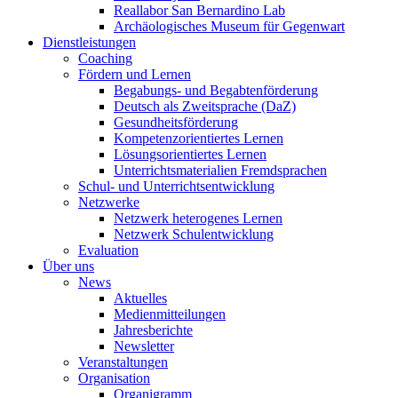
Reallabor San Bernardino Lab
Archäologisches Museum für Gegenwart
Dienstleistungen
Coaching
Fördern und Lernen
Begabungs- und Begabtenförderung
Deutsch als Zweitsprache (DaZ)
Gesundheitsförderung
Kompetenzorientiertes Lernen
Lösungsorientiertes Lernen
Unterrichtsmaterialien Fremdsprachen
Schul- und Unterrichtsentwicklung
Netzwerke
Netzwerk heterogenes Lernen
Netzwerk Schulentwicklung
Evaluation
Über uns
News
Aktuelles
Medienmitteilungen
Jahresberichte
Newsletter
Veranstaltungen
Organisation
Organigramm