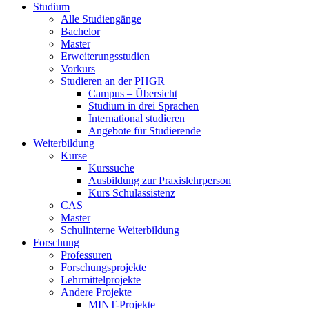
Studium
Alle Studiengänge
Bachelor
Master
Erweiterungsstudien
Vorkurs
Studieren an der PHGR
Campus – Übersicht
Studium in drei Sprachen
International studieren
Angebote für Studierende
Weiterbildung
Kurse
Kurssuche
Ausbildung zur Praxislehrperson
Kurs Schulassistenz
CAS
Master
Schulinterne Weiterbildung
Forschung
Professuren
Forschungsprojekte
Lehrmittelprojekte
Andere Projekte
MINT-Projekte