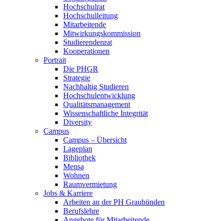
Hochschulrat
Hochschulleitung
Mitarbeitende
Mitwirkungskommission
Studierendenrat
Kooperationen
Portrait
Die PHGR
Strategie
Nachhaltig Studieren
Hochschulentwicklung
Qualitätsmanagement
Wissenschaftliche Integrität
Diversity
Campus
Campus – Übersicht
Lageplan
Bibliothek
Mensa
Wohnen
Raumvermietung
Jobs & Karriere
Arbeiten an der PH Graubünden
Berufslehre
Angebote für Mitarbeitende