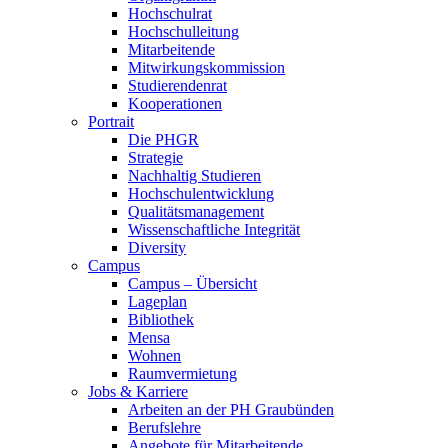
Hochschulrat
Hochschulleitung
Mitarbeitende
Mitwirkungskommission
Studierendenrat
Kooperationen
Portrait
Die PHGR
Strategie
Nachhaltig Studieren
Hochschulentwicklung
Qualitätsmanagement
Wissenschaftliche Integrität
Diversity
Campus
Campus – Übersicht
Lageplan
Bibliothek
Mensa
Wohnen
Raumvermietung
Jobs & Karriere
Arbeiten an der PH Graubünden
Berufslehre
Angebote für Mitarbeitende