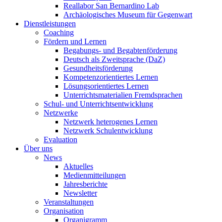
Reallabor San Bernardino Lab
Archäologisches Museum für Gegenwart
Dienstleistungen
Coaching
Fördern und Lernen
Begabungs- und Begabtenförderung
Deutsch als Zweitsprache (DaZ)
Gesundheitsförderung
Kompetenzorientiertes Lernen
Lösungsorientiertes Lernen
Unterrichtsmaterialien Fremdsprachen
Schul- und Unterrichtsentwicklung
Netzwerke
Netzwerk heterogenes Lernen
Netzwerk Schulentwicklung
Evaluation
Über uns
News
Aktuelles
Medienmitteilungen
Jahresberichte
Newsletter
Veranstaltungen
Organisation
Organigramm