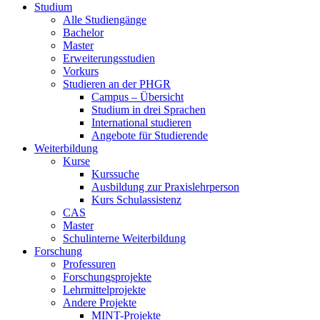
Studium
Alle Studiengänge
Bachelor
Master
Erweiterungsstudien
Vorkurs
Studieren an der PHGR
Campus – Übersicht
Studium in drei Sprachen
International studieren
Angebote für Studierende
Weiterbildung
Kurse
Kurssuche
Ausbildung zur Praxislehrperson
Kurs Schulassistenz
CAS
Master
Schulinterne Weiterbildung
Forschung
Professuren
Forschungsprojekte
Lehrmittelprojekte
Andere Projekte
MINT-Projekte