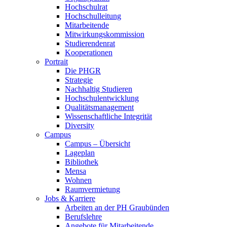
Hochschulrat
Hochschulleitung
Mitarbeitende
Mitwirkungskommission
Studierendenrat
Kooperationen
Portrait
Die PHGR
Strategie
Nachhaltig Studieren
Hochschulentwicklung
Qualitätsmanagement
Wissenschaftliche Integrität
Diversity
Campus
Campus – Übersicht
Lageplan
Bibliothek
Mensa
Wohnen
Raumvermietung
Jobs & Karriere
Arbeiten an der PH Graubünden
Berufslehre
Angebote für Mitarbeitende