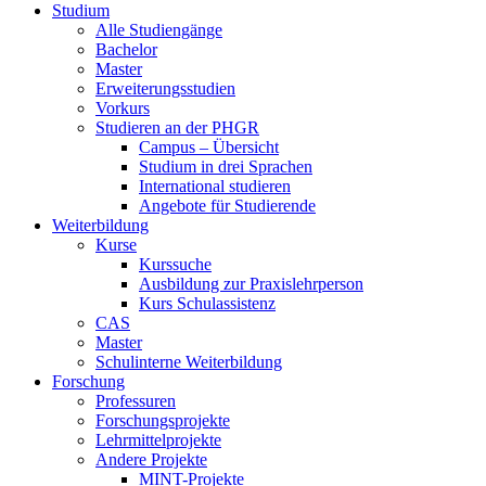
Studium
Alle Studiengänge
Bachelor
Master
Erweiterungsstudien
Vorkurs
Studieren an der PHGR
Campus – Übersicht
Studium in drei Sprachen
International studieren
Angebote für Studierende
Weiterbildung
Kurse
Kurssuche
Ausbildung zur Praxislehrperson
Kurs Schulassistenz
CAS
Master
Schulinterne Weiterbildung
Forschung
Professuren
Forschungsprojekte
Lehrmittelprojekte
Andere Projekte
MINT-Projekte