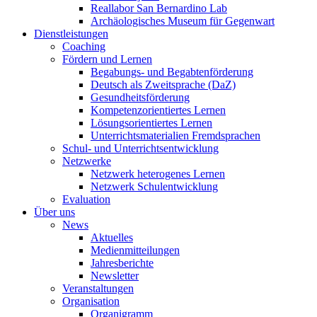
Reallabor San Bernardino Lab
Archäologisches Museum für Gegenwart
Dienstleistungen
Coaching
Fördern und Lernen
Begabungs- und Begabtenförderung
Deutsch als Zweitsprache (DaZ)
Gesundheitsförderung
Kompetenzorientiertes Lernen
Lösungsorientiertes Lernen
Unterrichtsmaterialien Fremdsprachen
Schul- und Unterrichtsentwicklung
Netzwerke
Netzwerk heterogenes Lernen
Netzwerk Schulentwicklung
Evaluation
Über uns
News
Aktuelles
Medienmitteilungen
Jahresberichte
Newsletter
Veranstaltungen
Organisation
Organigramm