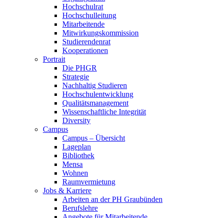
Hochschulrat
Hochschulleitung
Mitarbeitende
Mitwirkungskommission
Studierendenrat
Kooperationen
Portrait
Die PHGR
Strategie
Nachhaltig Studieren
Hochschulentwicklung
Qualitätsmanagement
Wissenschaftliche Integrität
Diversity
Campus
Campus – Übersicht
Lageplan
Bibliothek
Mensa
Wohnen
Raumvermietung
Jobs & Karriere
Arbeiten an der PH Graubünden
Berufslehre
Angebote für Mitarbeitende