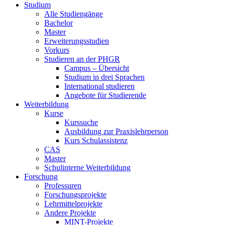
Studium
Alle Studiengänge
Bachelor
Master
Erweiterungsstudien
Vorkurs
Studieren an der PHGR
Campus – Übersicht
Studium in drei Sprachen
International studieren
Angebote für Studierende
Weiterbildung
Kurse
Kurssuche
Ausbildung zur Praxislehrperson
Kurs Schulassistenz
CAS
Master
Schulinterne Weiterbildung
Forschung
Professuren
Forschungsprojekte
Lehrmittelprojekte
Andere Projekte
MINT-Projekte