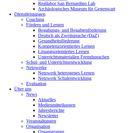
Reallabor San Bernardino Lab
Archäologisches Museum für Gegenwart
Dienstleistungen
Coaching
Fördern und Lernen
Begabungs- und Begabtenförderung
Deutsch als Zweitsprache (DaZ)
Gesundheitsförderung
Kompetenzorientiertes Lernen
Lösungsorientiertes Lernen
Unterrichtsmaterialien Fremdsprachen
Schul- und Unterrichtsentwicklung
Netzwerke
Netzwerk heterogenes Lernen
Netzwerk Schulentwicklung
Evaluation
Über uns
News
Aktuelles
Medienmitteilungen
Jahresberichte
Newsletter
Veranstaltungen
Organisation
Organigramm