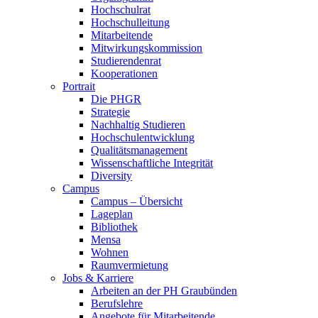
Hochschulrat
Hochschulleitung
Mitarbeitende
Mitwirkungskommission
Studierendenrat
Kooperationen
Portrait
Die PHGR
Strategie
Nachhaltig Studieren
Hochschulentwicklung
Qualitätsmanagement
Wissenschaftliche Integrität
Diversity
Campus
Campus – Übersicht
Lageplan
Bibliothek
Mensa
Wohnen
Raumvermietung
Jobs & Karriere
Arbeiten an der PH Graubünden
Berufslehre
Angebote für Mitarbeitende