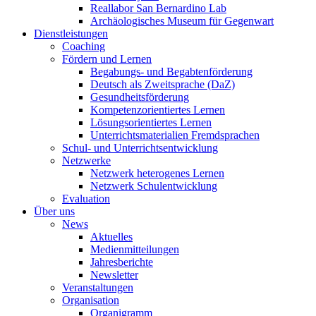
Reallabor San Bernardino Lab
Archäologisches Museum für Gegenwart
Dienstleistungen
Coaching
Fördern und Lernen
Begabungs- und Begabtenförderung
Deutsch als Zweitsprache (DaZ)
Gesundheitsförderung
Kompetenzorientiertes Lernen
Lösungsorientiertes Lernen
Unterrichtsmaterialien Fremdsprachen
Schul- und Unterrichtsentwicklung
Netzwerke
Netzwerk heterogenes Lernen
Netzwerk Schulentwicklung
Evaluation
Über uns
News
Aktuelles
Medienmitteilungen
Jahresberichte
Newsletter
Veranstaltungen
Organisation
Organigramm