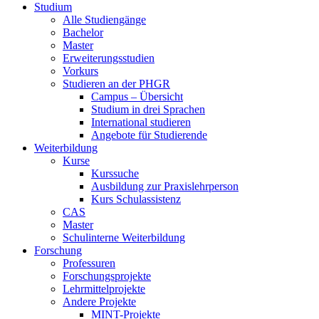
Studium
Alle Studiengänge
Bachelor
Master
Erweiterungsstudien
Vorkurs
Studieren an der PHGR
Campus – Übersicht
Studium in drei Sprachen
International studieren
Angebote für Studierende
Weiterbildung
Kurse
Kurssuche
Ausbildung zur Praxislehrperson
Kurs Schulassistenz
CAS
Master
Schulinterne Weiterbildung
Forschung
Professuren
Forschungsprojekte
Lehrmittelprojekte
Andere Projekte
MINT-Projekte