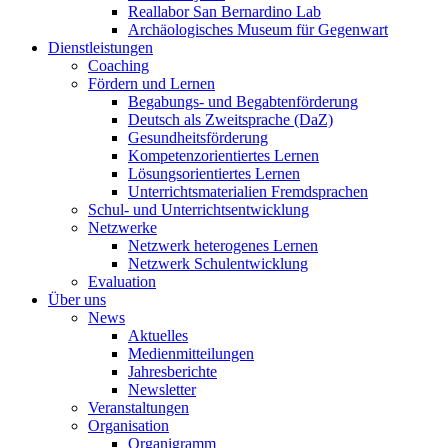
Reallabor San Bernardino Lab
Archäologisches Museum für Gegenwart
Dienstleistungen
Coaching
Fördern und Lernen
Begabungs- und Begabtenförderung
Deutsch als Zweitsprache (DaZ)
Gesundheitsförderung
Kompetenzorientiertes Lernen
Lösungsorientiertes Lernen
Unterrichtsmaterialien Fremdsprachen
Schul- und Unterrichtsentwicklung
Netzwerke
Netzwerk heterogenes Lernen
Netzwerk Schulentwicklung
Evaluation
Über uns
News
Aktuelles
Medienmitteilungen
Jahresberichte
Newsletter
Veranstaltungen
Organisation
Organigramm