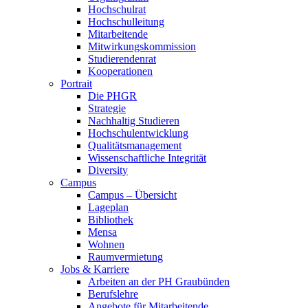
Hochschulrat
Hochschulleitung
Mitarbeitende
Mitwirkungskommission
Studierendenrat
Kooperationen
Portrait
Die PHGR
Strategie
Nachhaltig Studieren
Hochschulentwicklung
Qualitätsmanagement
Wissenschaftliche Integrität
Diversity
Campus
Campus – Übersicht
Lageplan
Bibliothek
Mensa
Wohnen
Raumvermietung
Jobs & Karriere
Arbeiten an der PH Graubünden
Berufslehre
Angebote für Mitarbeitende