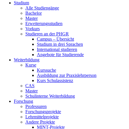
Studium
Alle Studiengänge
Bachelor
Master
Erweiterungsstudien
Vorkurs
Studieren an der PHGR
Campus – Übersicht
Studium in drei Sprachen
International studieren
Angebote für Studierende
Weiterbildung
Kurse
Kurssuche
Ausbildung zur Praxislehrperson
Kurs Schulassistenz
CAS
Master
Schulinterne Weiterbildung
Forschung
Professuren
Forschungsprojekte
Lehrmittelprojekte
Andere Projekte
MINT-Projekte