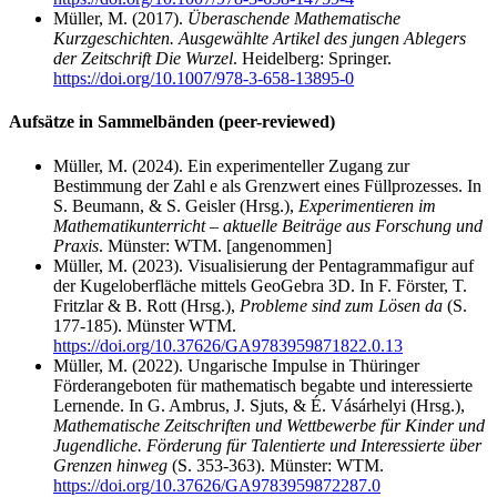
Müller, M. (2017).
Überaschende Mathematische
Kurzgeschichten. Ausgewählte Artikel des jungen Ablegers
der Zeitschrift Die Wurzel
. Heidelberg: Springer.
https://doi.org/10.1007/978-3-658-13895-0
Aufsätze in Sammelbänden (peer-reviewed)
Müller, M. (2024). Ein experimenteller Zugang zur
Bestimmung der Zahl e als Grenzwert eines Füllprozesses. In
S. Beumann, & S. Geisler (Hrsg.),
Experimentieren im
Mathematikunterricht – aktuelle Beiträge aus Forschung und
Praxis
. Münster: WTM. [angenommen]
Müller, M. (2023). Visualisierung der Pentagrammafigur auf
der Kugeloberfläche mittels GeoGebra 3D. In F. Förster, T.
Fritzlar & B. Rott (Hrsg.),
Probleme sind zum Lösen da
(S.
177-185). Münster WTM.
https://doi.org/10.37626/GA9783959871822.0.13
Müller, M. (2022). Ungarische Impulse in Thüringer
Förderangeboten für mathematisch begabte und interessierte
Lernende. In G. Ambrus, J. Sjuts, & É. Vásárhelyi (Hrsg.),
Mathematische Zeitschriften und Wettbewerbe für Kinder und
Jugendliche. Förderung für Talentierte und Interessierte über
Grenzen hinweg
(S. 353-363). Münster: WTM.
https://doi.org/10.37626/GA9783959872287.0