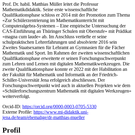
Prof. Dr. habil. Matthias Müller leitet die Professur
Mathematikdidaktik. Seine erste wissenschaftliche
Qualifikationsphase schloss er 2014 mit der Promotion zum Thema
«Zur Schülerzentrierung im Mathematikunterricht mit
Computeralgebra-Systemen – Eine empirische Untersuchung der
CAS-Einführung an Thüringer Schulen mit Oberstufe» mit Prädikat
«magna cum laude» ab. Im Anschluss vertiefte er seine
schulpraktischen Lehrerfahrungen und absolvierte 2016 sein
Zweites Staatsexamen für Lehramt an Gymnasien für die Fächer
Mathematik und Sport. Im Rahmen der zweiten wissenschaftlichen
Qualifikationsphase erweiterte er seinen Forschungsschwerpunkt
zum Lehren und Lernen mit digitalen Mathematikwerkzeugen. Die
zweite Qualifikationsphase konnte er 2022 mit der Habilitation an
der Fakultät für Mathematik und Informatik an der Friedrich-
Schiller-Universität Jena erfolgreich abschliessen. Der
Forschungsschwertpunkt wird auch in aktuellen Projekten wie dem
«Schülerforschungszentrum Mathematik mit digitalen Werkzeugen»
weiterverfolgt.
Orcid-ID:
https://orcid.org/0000-0003-0705-5330
Externe Profile:
https://www.mi-didaktik.uni-
jena.de/team/ehemalige/dr-matthias-mueller
Profil