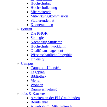
Hochschulrat
Hochschulleitung
Mitarbeitende
Mitwirkungskommission
Studierendenrat
Kooperationen
Portrait
Die PHGR
Strategie
Nachhaltig Studieren
Hochschulentwicklung
Qualitätsmanagement
Wissenschaftliche Integrität
Diversity
Campus
Campus – Übersicht
Lageplan
Bibliothek
Mensa
Wohnen
Raumvermietung
Jobs & Karriere
Arbeiten an der PH Graubünden
Berufslehre
Angebote für Mitarbeitende