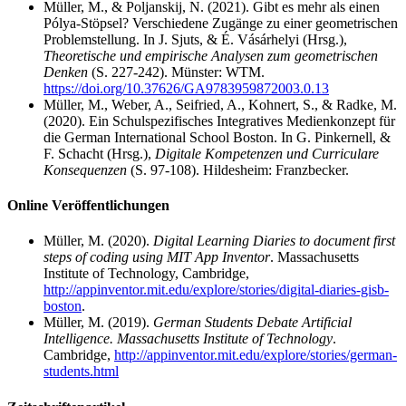
Müller, M., & Poljanskij, N. (2021). Gibt es mehr als einen
Pólya-Stöpsel? Verschiedene Zugänge zu einer geometrischen
Problemstellung. In J. Sjuts, & É. Vásárhelyi (Hrsg.),
Theoretische und empirische Analysen zum geometrischen
Denken
(S. 227-242). Münster: WTM.
https://doi.org/10.37626/GA9783959872003.0.13
Müller, M., Weber, A., Seifried, A., Kohnert, S., & Radke, M.
(2020). Ein Schulspezifisches Integratives Medienkonzept für
die German International School Boston. In G. Pinkernell, &
F. Schacht (Hrsg.),
Digitale Kompetenzen und Curriculare
Konsequenzen
(S. 97-108). Hildesheim: Franzbecker.
Online Veröffentlichungen
Müller, M. (2020).
Digital Learning Diaries to document first
steps of coding using MIT App Inventor
. Massachusetts
Institute of Technology, Cambridge,
http://appinventor.mit.edu/explore/stories/digital-diaries-gisb-
boston
.
Müller, M. (2019).
German Students Debate Artificial
Intelligence. Massachusetts Institute of Technology
.
Cambridge,
http://appinventor.mit.edu/explore/stories/german-
students.html