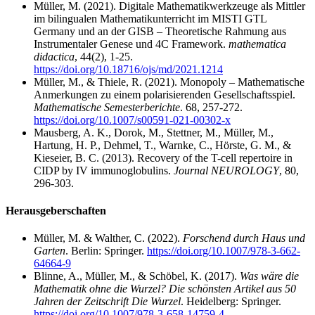
Müller, M. (2021). Digitale Mathematikwerkzeuge als Mittler
im bilingualen Mathematikunterricht im MISTI GTL
Germany und an der GISB – Theoretische Rahmung aus
Instrumentaler Genese und 4C Framework.
mathematica
didactica
, 44(2), 1-25.
https://doi.org/10.18716/ojs/md/2021.1214
Müller, M., & Thiele, R. (2021). Monopoly – Mathematische
Anmerkungen zu einem polarisierenden Gesellschaftsspiel.
Mathematische Semesterberichte
. 68, 257-272.
https://doi.org/10.1007/s00591-021-00302-x
Mausberg, A. K., Dorok, M., Stettner, M., Müller, M.,
Hartung, H. P., Dehmel, T., Warnke, C., Hörste, G. M., &
Kieseier, B. C. (2013). Recovery of the T-cell repertoire in
CIDP by IV immunoglobulins.
Journal NEUROLOGY
, 80,
296-303.
Herausgeberschaften
Müller, M. & Walther, C. (2022).
Forschend durch Haus und
Garten
. Berlin: Springer.
https://doi.org/10.1007/978-3-662-
64664-9
Blinne, A., Müller, M., & Schöbel, K. (2017).
Was wäre die
Mathematik ohne die Wurzel? Die schönsten Artikel aus 50
Jahren der Zeitschrift Die Wurzel
. Heidelberg: Springer.
https://doi.org/10.1007/978-3-658-14759-4