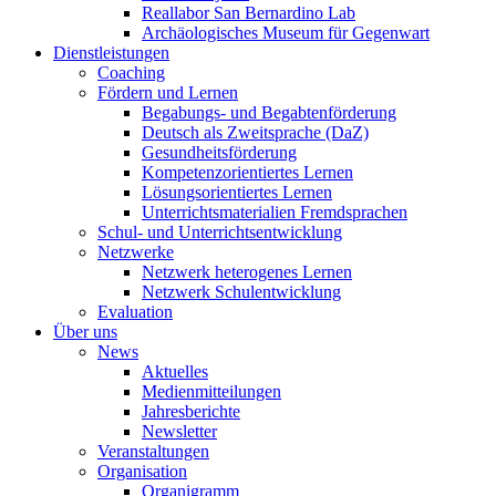
Reallabor San Bernardino Lab
Archäologisches Museum für Gegenwart
Dienstleistungen
Coaching
Fördern und Lernen
Begabungs- und Begabtenförderung
Deutsch als Zweitsprache (DaZ)
Gesundheitsförderung
Kompetenzorientiertes Lernen
Lösungsorientiertes Lernen
Unterrichtsmaterialien Fremdsprachen
Schul- und Unterrichtsentwicklung
Netzwerke
Netzwerk heterogenes Lernen
Netzwerk Schulentwicklung
Evaluation
Über uns
News
Aktuelles
Medienmitteilungen
Jahresberichte
Newsletter
Veranstaltungen
Organisation
Organigramm