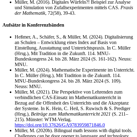
Müller, M. (2016). Digitales Würfeln?! Beispiel zur Analyse
und Simulation von Zufallsexperimenten mittels CAS.
Praxis
der Mathematik
, 72(58), 39-43.
Aufsätze in Konferenzbänden
Heßmer, A., Schäfer, S., & Müller, M. (2024). Digitalisierung
an Schulen – Entwicklung eines Index auf Basis von
Einstellung, Ausstattung und Unterrichtspraxis. In C. Müller
(Hrsg.), Mit Tradition in die Zukunft. 114. MNU-
Bundeskongress 24. bis 28. März 2024 (S. 161-162). Neuss:
MNU.
Müller, M. (2024). Mathematische Experimente im Unterricht.
In C. Müller (Hrsg.), Mit Tradition in die Zukunft. 114.
MNU-Bundeskongress 24. bis 28. März 2024 (S. 109).
Neuss: MNU.
Müller, M. (2021). Die Perspektive von Lehrenden zum
verbindlichen CAS-Einsatz im Mathematikunterricht in
Bezug auf die Offenheit des Unterrichts und die Akzeptanz
der Systeme. In K. Hein, C. Heil, S. Ruwisch & S. Prediger
(Hrsg.),
Beiträge zum Mathematikunterricht 2021
(S. 211–
215). Münster: WTM-Verlag.
https://doi.org/10.37626/GA9783959871846.0
Müller, M. (2020b). Bilingual math lessons with digital tools.
Challenges can be door opener to language and technology.