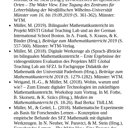
Orten – The Wider View. Eine Tagung des Zentrums für
Lehrerbildung der Westfällischen Wilhelms-Universität
Münster vom 16. bis 19.09.2019
(S. 361-362). Münster:
WTM.
Müller, M. (2019). Bilingualer Mathematikunterricht im
Projekt MISTI Global Teaching Lab und an der German
International School Boston. In A. Frank, S. Krauss, & K.
Binder (Hrsg.),
Beiträge zum Mathematikunterricht 2019
(S.
557-560). Münster: WTM-Verlag.
Müller, M. (2018). Digitale Werkzeuge als (Sprach-)Brücke
im bilingualen Mathematikunterricht – Erste Ergebnisse der
videogestützten Evaluation des Projektes MIT Global
Teaching Lab am SFZJ. In Fachgruppe Didaktik der
Mathematik der Universität Paderborn (Hrsg.),
Beiträge zum
Mathematikunterricht 2018
(S. 1279-1282). Münster: WTM.
Weigand, H.-G., & Müller, M. (2018). Wohin, warum und
wie? – Zum Einsatz digitaler Technologien im zukünftigen
Mathematikunterricht. Workshop zum Vortrag. In M. Fothe,
B. Skorsetz, & K. Szücs (Hrsg.),
Medien im
Mathematikunterricht
(S. 18-26). Bad Berka: ThILLM.
Müller, M., & Geitel, L. (2018). Mathematische Experimente
als Basis für Forschendes Lernen – Konzeption und
empirische Befunde des SFZ Mathematik mit digitalen
Werkzeugen. In N. Neuber, W. Paravici, & M. Stein (Hrsg.),