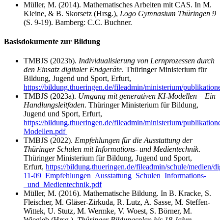
Müller, M. (2014). Mathematisches Arbeiten mit CAS. In M.
Kleine, & B. Skorsetz (Hrsg.),
Logo Gymnasium Thüringen 9
(S. 9-19). Bamberg: C.C. Buchner.
Basisdokumente zur Bildung
TMBJS (2023b).
Individualisierung von Lernprozessen durch
den Einsatz digitaler Endgeräte
. Thüringer Ministerium für
Bildung, Jugend und Sport, Erfurt,
https://bildung.thueringen.de/fileadmin/ministerium/publikat
TMBJS (2023a).
Umgang mit generativen KI-Modellen – Ein
Handlungsleitfaden
. Thüringer Ministerium für Bildung,
Jugend und Sport, Erfurt,
https://bildung.thueringen.de/fileadmin/ministerium/publikat
Modellen.pdf
TMBJS (2022).
Empfehlungen für die Ausstattung der
Thüringer Schulen mit Informations- und Medientechnik
.
Thüringer Ministerium für Bildung, Jugend und Sport,
Erfurt,
https://bildung.thueringen.de/fileadmin/schule/medien/di
11-09_Empfehlungen_Ausstattung_Schulen_Informations-
_und_Medientechnik.pdf
Müller, M. (2016). Mathematische Bildung. In B. Kracke, S.
Fleischer, M. Gläser-Zirkuda, R. Lutz, A. Sasse, M. Steffen-
Wittek, U. Stutz, M. Wermke, V. Woest, S. Börner, M.
Wiegleb (Hrsg.),
Thüringer Bildungsplan bis 18 Jahre.