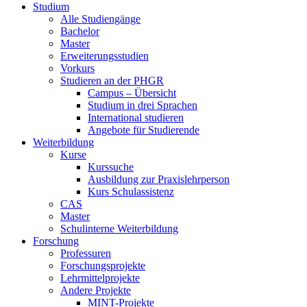
Studium
Alle Studiengänge
Bachelor
Master
Erweiterungsstudien
Vorkurs
Studieren an der PHGR
Campus – Übersicht
Studium in drei Sprachen
International studieren
Angebote für Studierende
Weiterbildung
Kurse
Kurssuche
Ausbildung zur Praxislehrperson
Kurs Schulassistenz
CAS
Master
Schulinterne Weiterbildung
Forschung
Professuren
Forschungsprojekte
Lehrmittelprojekte
Andere Projekte
MINT-Projekte