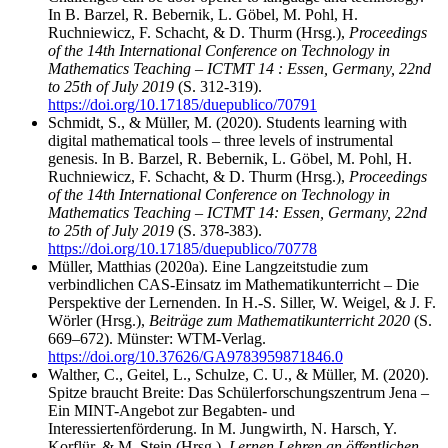
In B. Barzel, R. Bebernik, L. Göbel, M. Pohl, H.
Ruchniewicz, F. Schacht, & D. Thurm (Hrsg.),
Proceedings
of the 14th International Conference on Technology in
Mathematics Teaching – ICTMT 14 : Essen, Germany, 22nd
to 25th of July 2019
(S. 312-319).
https://doi.org/10.17185/duepublico/70791
Schmidt, S., & Müller, M. (2020). Students learning with
digital mathematical tools – three levels of instrumental
genesis. In B. Barzel, R. Bebernik, L. Göbel, M. Pohl, H.
Ruchniewicz, F. Schacht, & D. Thurm (Hrsg.),
Proceedings
of the 14th International Conference on Technology in
Mathematics Teaching – ICTMT 14: Essen, Germany, 22nd
to 25th of July 2019
(S. 378-383).
https://doi.org/10.17185/duepublico/70778
Müller, Matthias (2020a). Eine Langzeitstudie zum
verbindlichen CAS-Einsatz im Mathematikunterricht – Die
Perspektive der Lernenden. In H.-S. Siller, W. Weigel, & J. F.
Wörler (Hrsg.),
Beiträge zum Mathematikunterricht 2020
(S.
669–672). Münster: WTM-Verlag.
https://doi.org/10.37626/GA9783959871846.0
Walther, C., Geitel, L., Schulze, C. U., & Müller, M. (2020).
Spitze braucht Breite: Das Schülerforschungszentrum Jena –
Ein MINT-Angebot zur Begabten- und
Interessiertenförderung. In M. Jungwirth, N. Harsch, Y.
Korflür, & M. Stein (Hrsg.),
Lernen.Lehren an öffentlichen