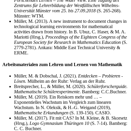
Forschendes Lernen – The Wider View. Eine Tagung des
Zentrums für Lehrerbildung der Westfällischen Wilhelms-
Universität Münster vom 25. bis 27.09.2018
(S. 265-268).
Münster: WTM.
Müller, M. (2013). A new instrument to document changes in
technological learning environments for mathematical
activities drawn from history. In B. Ubuz, C. Haser, & M. A.
Mariotti (Hrsg.),
Proceedings of the Eighteen Congress of the
European Society for Research in Mathematics Education
(S.
2779-2781). Ankara: Middle East Technical University &
ERME.
Arbeitsmaterialen zum Lehren und Lernen von Mathematik
Müller, M. & Dobschal, J. (2021).
Entdecken – Probieren -
Lösen.
Mülheim an der Ruhr: Verlag an der Ruhr.
Breitsprecher, L., & Müller, M. (2020).
Schülerforscherguide.
Mathematische Schülerexperimente
. Bamberg: C.C.Buchner.
Müller, M. (2019). Ein Reiskorn mehr und … –
Exponentielles Wachstum im Vergleich zum linearen
Wachstum. In N. Oleksik, & H.-G. Weigand (2019),
Mathematische Erkundungen
(S. 139-150). CASIO.
Müller, M. (2017). Fit mit CAS? In M. Kleine, & B. Skorsetz
(Hrsg.),
Logo Gymnasium Thüringen 10
(S. 7-14). Bamberg:
C. C. Buchner.