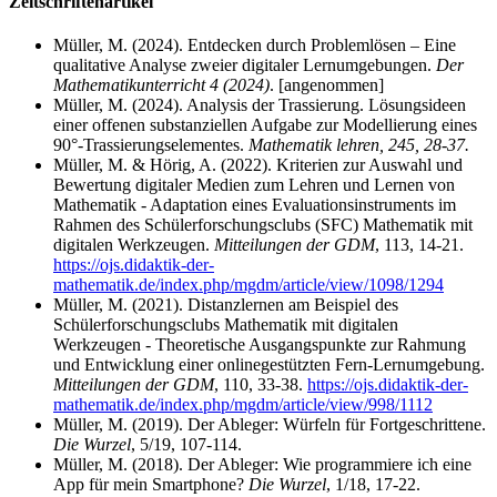
Zeitschriftenartikel
Müller, M. (2024). Entdecken durch Problemlösen – Eine
qualitative Analyse zweier digitaler Lernumgebungen.
Der
Mathematikunterricht 4 (2024)
. [angenommen]
Müller, M. (2024). Analysis der Trassierung. Lösungsideen
einer offenen substanziellen Aufgabe zur Modellierung eines
90°-Trassierungselementes.
Mathematik lehren, 245, 28-37.
Müller, M. & Hörig, A. (2022). Kriterien zur Auswahl und
Bewertung digitaler Medien zum Lehren und Lernen von
Mathematik - Adaptation eines Evaluationsinstruments im
Rahmen des Schülerforschungsclubs (SFC) Mathematik mit
digitalen Werkzeugen.
Mitteilungen der GDM
, 113, 14-21.
https://ojs.didaktik-der-
mathematik.de/index.php/mgdm/article/view/1098/1294
Müller, M. (2021). Distanzlernen am Beispiel des
Schülerforschungsclubs Mathematik mit digitalen
Werkzeugen - Theoretische Ausgangspunkte zur Rahmung
und Entwicklung einer onlinegestützten Fern-Lernumgebung.
Mitteilungen der GDM
, 110, 33-38.
https://ojs.didaktik-der-
mathematik.de/index.php/mgdm/article/view/998/1112
Müller, M. (2019). Der Ableger: Würfeln für Fortgeschrittene.
Die Wurzel
, 5/19, 107-114.
Müller, M. (2018). Der Ableger: Wie programmiere ich eine
App für mein Smartphone?
Die Wurzel
, 1/18, 17-22.