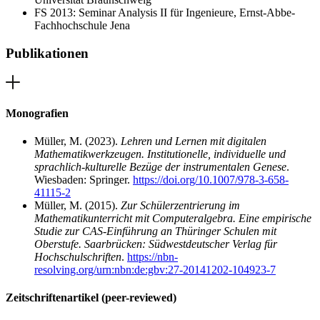
FS 2013: Seminar Analysis II für Ingenieure, Ernst-Abbe-
Fachhochschule Jena
Publikationen
Monografien
Müller, M. (2023).
Lehren und Lernen mit digitalen
Mathematikwerkzeugen. Institutionelle, individuelle und
sprachlich-kulturelle Bezüge der instrumentalen Genese
.
Wiesbaden: Springer.
https://doi.org/10.1007/978-3-658-
41115-2
Müller, M. (2015).
Zur Schülerzentrierung im
Mathematikunterricht mit Computeralgebra. Eine empirische
Studie zur CAS-Einführung an Thüringer Schulen mit
Oberstufe. Saarbrücken: Südwestdeutscher Verlag für
Hochschulschriften
.
https://nbn-
resolving.org/urn:nbn:de:gbv:27-20141202-104923-7
Zeitschriftenartikel (peer-reviewed)