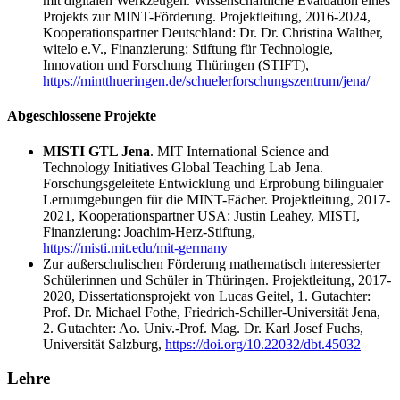
mit digitalen Werkzeugen. Wissenschaftliche Evaluation eines
Projekts zur MINT-Förderung. Projektleitung, 2016-2024,
Kooperationspartner Deutschland: Dr. Dr. Christina Walther,
witelo e.V., Finanzierung: Stiftung für Technologie,
Innovation und Forschung Thüringen (STIFT),
https://mintthueringen.de/schuelerforschungszentrum/jena/
Abgeschlossene Projekte
MISTI GTL Jena
. MIT International Science and
Technology Initiatives Global Teaching Lab Jena.
Forschungsgeleitete Entwicklung und Erprobung bilingualer
Lernumgebungen für die MINT-Fächer. Projektleitung, 2017-
2021, Kooperationspartner USA: Justin Leahey, MISTI,
Finanzierung: Joachim-Herz-Stiftung,
https://misti.mit.edu/mit-germany
Zur außerschulischen Förderung mathematisch interessierter
Schülerinnen und Schüler in Thüringen. Projektleitung, 2017-
2020, Dissertationsprojekt von Lucas Geitel, 1. Gutachter:
Prof. Dr. Michael Fothe, Friedrich-Schiller-Universität Jena,
2. Gutachter: Ao. Univ.-Prof. Mag. Dr. Karl Josef Fuchs,
Universität Salzburg,
https://doi.org/10.22032/dbt.45032
Lehre